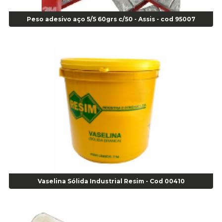
Alicate Corte Lateral Força Dupla - Cod 03105
Peso adesivo aço 5/5 60grs c/50 - Assis - cod 95007
Alicate de Corte Diagonal - cod 02138
Alicate de Pressão Corneta (Cód. 01780)
Alicate de Pressão Gedore - Cod 01856
Alicate para Abracadeira 3/16" x 1.3/16" 29840 - Gedore - Cod 02174
Alicate para Anéis Externos Bico Reto - Gedore A2 - Cod 00894
Alicate para Anéis Externos com Bico Curvo - Gedore A21 - Cod 00895
Alicate para Anéis Internos Bico Curvo - Gedore J21 - Cod 00893
Alicate para Anéis Tipo Trava Câmbio 8134 Gedore - Cod 02008
Alicate para Balanceamento - Cod 03078
Alicate para trava de cambio 398 11" - Corneta - Cod 03113
Alicate Universal - Cod 01718
Alicate Universal 8" Gedore - Cod 00133
Anel
Vaselina Sólida Industrial Resim - Cod 00410
Anel Centralizador Fiat 4 pçs - Amarelo - Cod 00517
Anel Centralizador Ford 4pçs - Verde - Cod 00518
Anel Centralizador GM 4 pçs - Azul - Cod 00519
Anel Centralizador Honda 4 pçs - Vermelho - Cod 01465