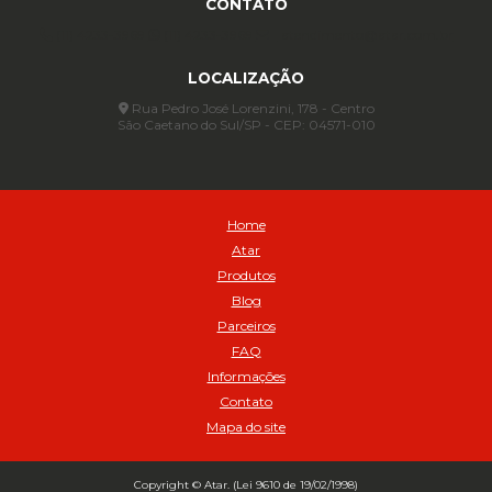
CONTATO
Anel para Vedação OR 88 - Cod 01767
(11) 4233-3969
(11) 4233-3969
atendimento@atar.com.br
Assentadores de Talão
LOCALIZAÇÃO
Assentador de Talão Pneu sem Câmara - Cod 01558
Automático
Rua Pedro José Lorenzini, 178 - Centro
São Caetano do Sul/SP - CEP: 04571-010
Automático para compressor 125 a 175 libras - Cod 02206
Avental
Avental de Raspa sem Emenda 1,2mt - Cod 01925
Balanceamento Automático Pneu Carga
Home
Balanceamento automatico SBBA - 282 pacote com 282g - Cod
Atar
02517
Produtos
Balanceamento Automático SBBA 113 Pacote com 113g - Cod 03197
Blog
Balanceamento Automático SBBA 170 Pacote com 170g - Cod
Parceiros
027925
FAQ
Balanceamento Automático SBBA- 340 Pacote com 340g - Cod
02175
Informações
Contato
Bico Infladores
Mapa do site
BICO INF DUPLO LONGO CURVO 90 1295LC - cod 03631
Bico Inflador 5/16 Schweers - Cod 02449
Bico Inflador Duplo 300 mm - Cod 03245
Copyright © Atar. (Lei 9610 de 19/02/1998)