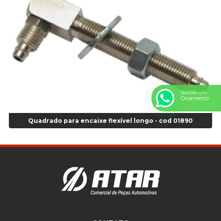
Anel Centralizador Peugeot 4pçs - Branco - Cod 01466
Anel Centralizador Renault 4pçs - Marrom - Cod 01467
Anel Centralizador Toyota 4pçs - Preto - Cod 01335
Anel Centralizador VW 4pçs - Laranja - Cod 00520
Anel de vedação Jumbo OR-224 TG - Cod: 03749
Anel de vedação Jumbo OR-449 Cod: 03752
Anel p/ montagem de pneu s/cam aro 22,5 - Cod 00166
Solicite um
Anel para Montagem do Pneu Sem Câmara Aro 24,5 - Cod 02935
Orçamento
Anel para Vedação OR 25 - Cod 01766
Anel para Vedação OR 325 - Cod 03390
Quadrado para encaixe flexível longo - cod 01890
Anel para Vedação OR 325 Nacional -Cod 01768
Anel para Vedação OR 329 - Cod 01769
Anel para Vedação OR 329 - Cod 01774
Anel para Vedação OR 333 - Cod 01770
Anel para Vedação OR 335 Importado - Cod 01771
Anel para Vedação OR 339 - Cod 01772
Anel para Vedação OR 345 - Cod 01773
Anel para Vedação OR 451 - Cod 01775