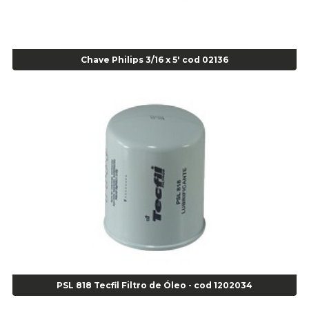
Alicate Corte Frontal - Cod 02685
Alicate Corte Frontal - Cod 02685
Alicate Corte Lateral Força Dupla - Cod 03105
Chave Philips 3/16 x 5' cod 02136
Alicate de Corte Diagonal - cod 02138
Alicate de Pressão Corneta (Cód. 01780)
Alicate de Pressão Gedore - Cod 01856
Alicate para Abracadeira 3/16" x 1.3/16" 29840 - Gedore - Cod 02174
Alicate para Anéis Externos Bico Reto - Gedore A2 - Cod 00894
Alicate para Anéis Externos com Bico Curvo - Gedore A21 - Cod 00895
Alicate para Anéis Internos Bico Curvo - Gedore J21 - Cod 00893
Alicate para Anéis Tipo Trava Câmbio 8134 Gedore - Cod 02008
Alicate para Balanceamento - Cod 03078
Alicate para trava de cambio 398 11" - Corneta - Cod 03113
Alicate Universal - Cod 01718
Alicate Universal 8" Gedore - Cod 00133
Anel
PSL 818 Tecfil Filtro de Óleo - cod 1202034
Anel Centralizador Fiat 4 pçs - Amarelo - Cod 00517
Anel Centralizador Ford 4pçs - Verde - Cod 00518