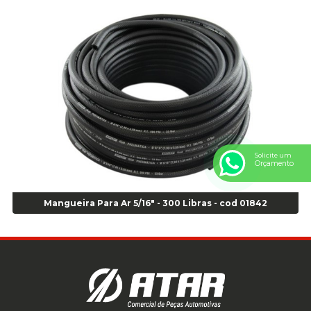
Anel Centralizador GM 4 pçs - Azul - Cod 00519
Anel Centralizador Honda 4 pçs - Vermelho - Cod 01465
Anel Centralizador Peugeot 4pçs - Branco - Cod 01466
Anel Centralizador Renault 4pçs - Marrom - Cod 01467
Anel Centralizador Toyota 4pçs - Preto - Cod 01335
Anel Centralizador VW 4pçs - Laranja - Cod 00520
Anel de vedação Jumbo OR-224 TG - Cod: 03749
Anel de vedação Jumbo OR-449 Cod: 03752
Anel p/ montagem de pneu s/cam aro 22,5 - Cod 00166
Solicite um
Orçamento
Anel para Montagem do Pneu Sem Câmara Aro 24,5 - Cod 02935
Anel para Vedação OR 25 - Cod 01766
Anel para Vedação OR 325 - Cod 03390
Mangueira Para Ar 5/16" - 300 Libras - cod 01842
Anel para Vedação OR 325 Nacional -Cod 01768
Anel para Vedação OR 329 - Cod 01769
Anel para Vedação OR 329 - Cod 01774
Anel para Vedação OR 333 - Cod 01770
Anel para Vedação OR 335 Importado - Cod 01771
Anel para Vedação OR 339 - Cod 01772