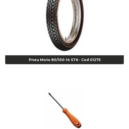
Super Bonder 05grs - Cod 00853
Super Bonder 60 segundos 20 grs - cod 03640
Agulha
Agulha Escariadora Passeio - Cod 02978
Agulha Escariadora/ Alargadora Caminhão - COD. 02342
Agulha Inserto Pneu s/ câmara - Caminhão - Cod 01909
Agulha Inserto Pneu s/ câmara - Moto - cod 02973
Agulha Inserto Pneus s/ câmara - Passeio - Cod 00163
Pneu Moto 80/100-14 ST6 - Cod 01275
Agulha para Aplicação Vipstem- Vipal - Cod 02558
Escareador para Inserto de Passeio - Cod 00164
Alicate
Alicate Anéis Interno Reto 3.3/8 pol x 6.1/2 pol - cod 00977
Alicate Bico Curvo - Cod 01781
Alicate Bico Reto - Cod 02804
Alicate Bico Reto para Anéis Internos - Cod 00892
Alicate Bico Reto Tipo Telefone - Cod 02911
Alicate Bomba D Água - Cod 01326
Alicate Corte Diagonal - Cod 02138