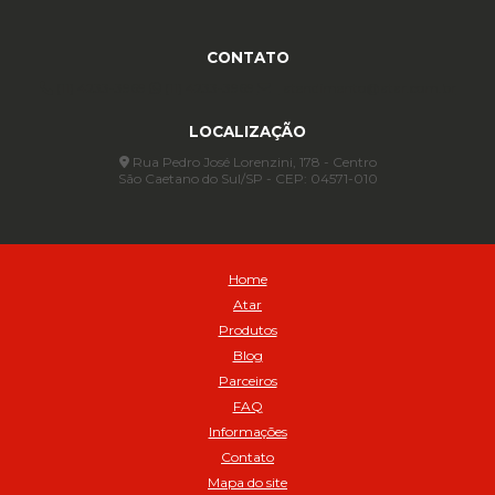
Anel para Vedação OR 345 - Cod 01773
Anel para Vedação OR 451 - Cod 01775
CONTATO
Anel para Vedação OR 88 - Cod 01767
(11) 4233-3969
(11) 4233-3969
atendimento@atar.com.br
Assentadores de Talão
LOCALIZAÇÃO
Assentador de Talão Pneu sem Câmara - Cod 01558
Automático
Rua Pedro José Lorenzini, 178 - Centro
São Caetano do Sul/SP - CEP: 04571-010
Automático para compressor 125 a 175 libras - Cod 02206
Avental
Avental de Raspa sem Emenda 1,2mt - Cod 01925
Balanceamento Automático Pneu Carga
Home
Balanceamento automatico SBBA - 282 pacote com 282g - Cod
Atar
02517
Produtos
Balanceamento Automático SBBA 113 Pacote com 113g - Cod 03197
Blog
Balanceamento Automático SBBA 170 Pacote com 170g - Cod
Parceiros
027925
FAQ
Balanceamento Automático SBBA- 340 Pacote com 340g - Cod
02175
Informações
Contato
Bico Infladores
Mapa do site
BICO INF DUPLO LONGO CURVO 90 1295LC - cod 03631