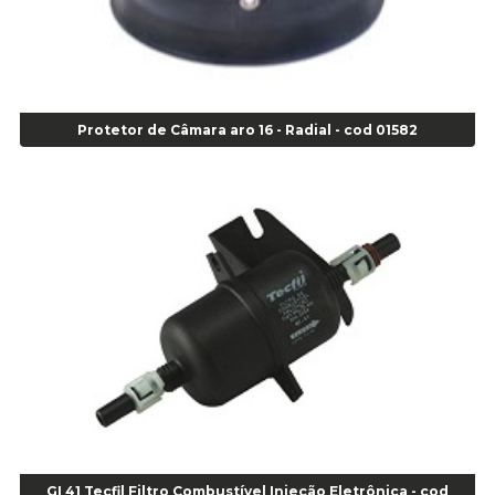
Alicate Corte Diagonal - Cod 02138
Alicate Corte Frontal - Cod 02685
Alicate Corte Frontal - Cod 02685
Alicate Corte Lateral Força Dupla - Cod 03105
Protetor de Câmara aro 16 - Radial - cod 01582
Alicate de Corte Diagonal - cod 02138
Alicate de Pressão Corneta (Cód. 01780)
Alicate de Pressão Gedore - Cod 01856
Alicate para Abracadeira 3/16" x 1.3/16" 29840 - Gedore - Cod 02174
Alicate para Anéis Externos Bico Reto - Gedore A2 - Cod 00894
Alicate para Anéis Externos com Bico Curvo - Gedore A21 - Cod 00895
Alicate para Anéis Internos Bico Curvo - Gedore J21 - Cod 00893
Alicate para Anéis Tipo Trava Câmbio 8134 Gedore - Cod 02008
Alicate para Balanceamento - Cod 03078
Alicate para trava de cambio 398 11" - Corneta - Cod 03113
Alicate Universal - Cod 01718
Alicate Universal 8" Gedore - Cod 00133
Anel
GI 41 Tecfil Filtro Combustível Injeção Eletrônica - cod
Anel Centralizador Fiat 4 pçs - Amarelo - Cod 00517