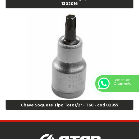
1302016
Anel Centralizador Ford 4pçs - Verde - Cod 00518
Anel Centralizador GM 4 pçs - Azul - Cod 00519
Anel Centralizador Honda 4 pçs - Vermelho - Cod 01465
Anel Centralizador Peugeot 4pçs - Branco - Cod 01466
Anel Centralizador Renault 4pçs - Marrom - Cod 01467
Anel Centralizador Toyota 4pçs - Preto - Cod 01335
Anel Centralizador VW 4pçs - Laranja - Cod 00520
Anel de vedação Jumbo OR-224 TG - Cod: 03749
Anel de vedação Jumbo OR-449 Cod: 03752
Anel p/ montagem de pneu s/cam aro 22,5 - Cod 00166
Solicite um
Orçamento
Anel para Montagem do Pneu Sem Câmara Aro 24,5 - Cod 02935
Anel para Vedação OR 25 - Cod 01766
Anel para Vedação OR 325 - Cod 03390
Chave Soquete Tipo Torx 1/2" - T60 - cod 02957
Anel para Vedação OR 325 Nacional -Cod 01768
Anel para Vedação OR 329 - Cod 01769
Anel para Vedação OR 329 - Cod 01774
Anel para Vedação OR 333 - Cod 01770
Anel para Vedação OR 335 Importado - Cod 01771