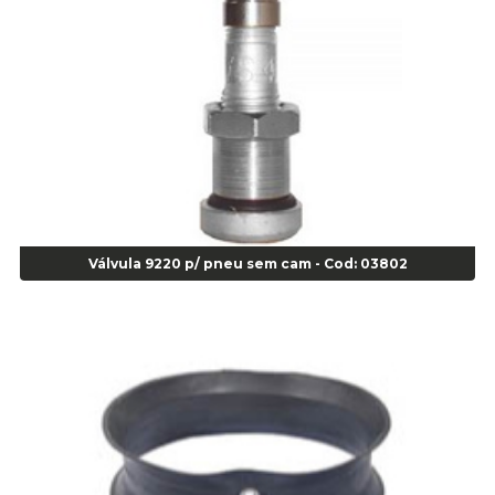
Adesivo Junta Motor 3M-73gr - Cod 00925
Super Bonder 05grs - Cod 00853
Super Bonder 60 segundos 20 grs - cod 03640
Agulha
Agulha Escariadora Passeio - Cod 02978
Agulha Escariadora/ Alargadora Caminhão - COD. 02342
Agulha Inserto Pneu s/ câmara - Caminhão - Cod 01909
Agulha Inserto Pneu s/ câmara - Moto - cod 02973
Agulha Inserto Pneus s/ câmara - Passeio - Cod 00163
Válvula 9220 p/ pneu sem cam - Cod: 03802
Agulha para Aplicação Vipstem- Vipal - Cod 02558
Escareador para Inserto de Passeio - Cod 00164
Alicate
Alicate Anéis Interno Reto 3.3/8 pol x 6.1/2 pol - cod 00977
Alicate Bico Curvo - Cod 01781
Alicate Bico Reto - Cod 02804
Alicate Bico Reto para Anéis Internos - Cod 00892
Alicate Bico Reto Tipo Telefone - Cod 02911
Alicate Bomba D Água - Cod 01326