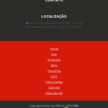
CONTATO
Anel para Vedação OR 88 - Cod 01767
(11) 4233-3969
(11) 4233-3969
atendimento@atar.com.br
Assentadores de Talão
LOCALIZAÇÃO
Assentador de Talão Pneu sem Câmara - Cod 01558
Automático
Rua Pedro José Lorenzini, 178 - Centro
São Caetano do Sul/SP - CEP: 04571-010
Automático para compressor 125 a 175 libras - Cod 02206
Avental
Avental de Raspa sem Emenda 1,2mt - Cod 01925
Balanceamento Automático Pneu Carga
Home
Balanceamento automatico SBBA - 282 pacote com 282g - Cod
Atar
02517
Produtos
Balanceamento Automático SBBA 113 Pacote com 113g - Cod 03197
Blog
Balanceamento Automático SBBA 170 Pacote com 170g - Cod
Parceiros
027925
FAQ
Balanceamento Automático SBBA- 340 Pacote com 340g - Cod
02175
Informações
Contato
Bico Infladores
Mapa do site
BICO INF DUPLO LONGO CURVO 90 1295LC - cod 03631
Bico Inflador 5/16 Schweers - Cod 02449
Bico Inflador Duplo 300 mm - Cod 03245
Copyright © Atar. (Lei 9610 de 19/02/1998)