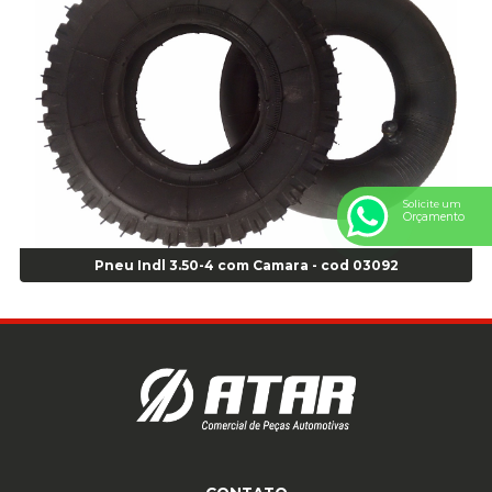
Anel Centralizador Peugeot 4pçs - Branco - Cod 01466
Anel Centralizador Renault 4pçs - Marrom - Cod 01467
Anel Centralizador Toyota 4pçs - Preto - Cod 01335
Anel Centralizador VW 4pçs - Laranja - Cod 00520
Anel de vedação Jumbo OR-224 TG - Cod: 03749
Anel de vedação Jumbo OR-449 Cod: 03752
Anel p/ montagem de pneu s/cam aro 22,5 - Cod 00166
Solicite um
Anel para Montagem do Pneu Sem Câmara Aro 24,5 - Cod 02935
Orçamento
Anel para Vedação OR 25 - Cod 01766
Anel para Vedação OR 325 - Cod 03390
Pneu Indl 3.50-4 com Camara - cod 03092
Anel para Vedação OR 325 Nacional -Cod 01768
Anel para Vedação OR 329 - Cod 01769
Anel para Vedação OR 329 - Cod 01774
Anel para Vedação OR 333 - Cod 01770
Anel para Vedação OR 335 Importado - Cod 01771
Anel para Vedação OR 339 - Cod 01772
Anel para Vedação OR 345 - Cod 01773
Anel para Vedação OR 451 - Cod 01775