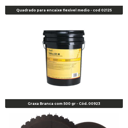
Alicate Corte Lateral Força Dupla - Cod 03105
Quadrado para encaixe flexível medio - cod 02125
Alicate de Corte Diagonal - cod 02138
Alicate de Pressão Corneta (Cód. 01780)
Alicate de Pressão Gedore - Cod 01856
Alicate para Abracadeira 3/16" x 1.3/16" 29840 - Gedore - Cod 02174
Alicate para Anéis Externos Bico Reto - Gedore A2 - Cod 00894
Alicate para Anéis Externos com Bico Curvo - Gedore A21 - Cod 00895
Alicate para Anéis Internos Bico Curvo - Gedore J21 - Cod 00893
Alicate para Anéis Tipo Trava Câmbio 8134 Gedore - Cod 02008
Alicate para Balanceamento - Cod 03078
Alicate para trava de cambio 398 11" - Corneta - Cod 03113
Alicate Universal - Cod 01718
Alicate Universal 8" Gedore - Cod 00133
Anel
Graxa Branca com 500 gr - Cód. 00923
Anel Centralizador Fiat 4 pçs - Amarelo - Cod 00517
Anel Centralizador Ford 4pçs - Verde - Cod 00518
Anel Centralizador GM 4 pçs - Azul - Cod 00519
Anel Centralizador Honda 4 pçs - Vermelho - Cod 01465