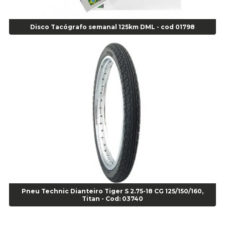
Alicate Corte Frontal - Cod 02685
Alicate Corte Lateral Força Dupla - Cod 03105
Disco Tacógrafo semanal 125km DML - cod 01798
Alicate de Corte Diagonal - cod 02138
Alicate de Pressão Corneta (Cód. 01780)
Alicate de Pressão Gedore - Cod 01856
Alicate para Abracadeira 3/16" x 1.3/16" 29840 - Gedore - Cod 02174
Alicate para Anéis Externos Bico Reto - Gedore A2 - Cod 00894
Alicate para Anéis Externos com Bico Curvo - Gedore A21 - Cod 00895
Alicate para Anéis Internos Bico Curvo - Gedore J21 - Cod 00893
Alicate para Anéis Tipo Trava Câmbio 8134 Gedore - Cod 02008
Alicate para Balanceamento - Cod 03078
Alicate para trava de cambio 398 11" - Corneta - Cod 03113
Alicate Universal - Cod 01718
Alicate Universal 8" Gedore - Cod 00133
Anel
Pneu Technic Dianteiro Tiger S 2.75-18 CG 125/150/160,
Anel Centralizador Fiat 4 pçs - Amarelo - Cod 00517
Titan - Cod: 03740
Anel Centralizador Ford 4pçs - Verde - Cod 00518
Anel Centralizador GM 4 pçs - Azul - Cod 00519