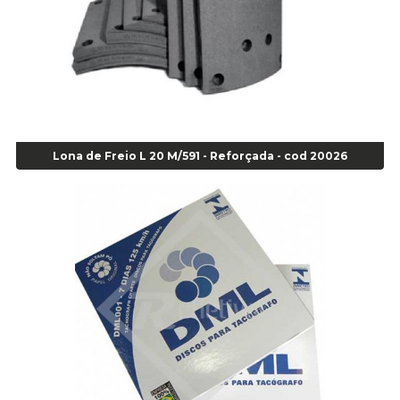
Super Bonder 60 segundos 20 grs - cod 03640
Agulha
Agulha Escariadora Passeio - Cod 02978
Agulha Escariadora/ Alargadora Caminhão - COD. 02342
Agulha Inserto Pneu s/ câmara - Caminhão - Cod 01909
Agulha Inserto Pneu s/ câmara - Moto - cod 02973
Agulha Inserto Pneus s/ câmara - Passeio - Cod 00163
Lona de Freio L 20 M/591 - Reforçada - cod 20026
Agulha para Aplicação Vipstem- Vipal - Cod 02558
Escareador para Inserto de Passeio - Cod 00164
Alicate
Alicate Anéis Interno Reto 3.3/8 pol x 6.1/2 pol - cod 00977
Alicate Bico Curvo - Cod 01781
Alicate Bico Reto - Cod 02804
Alicate Bico Reto para Anéis Internos - Cod 00892
Alicate Bico Reto Tipo Telefone - Cod 02911
Alicate Bomba D Água - Cod 01326
Alicate Corte Diagonal - Cod 02138
Alicate Corte Frontal - Cod 02685