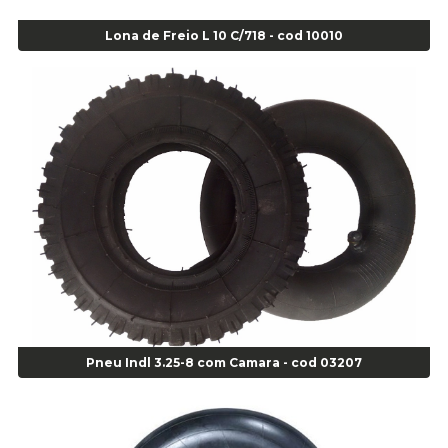
Alicate de Corte Diagonal - cod 02138
Lona de Freio L 10 C/718 - cod 10010
Alicate de Pressão Corneta (Cód. 01780)
Alicate de Pressão Gedore - Cod 01856
Alicate para Abracadeira 3/16" x 1.3/16" 29840 - Gedore - Cod 02174
Alicate para Anéis Externos Bico Reto - Gedore A2 - Cod 00894
Alicate para Anéis Externos com Bico Curvo - Gedore A21 - Cod 00895
Alicate para Anéis Internos Bico Curvo - Gedore J21 - Cod 00893
Alicate para Anéis Tipo Trava Câmbio 8134 Gedore - Cod 02008
Alicate para Balanceamento - Cod 03078
Alicate para trava de cambio 398 11" - Corneta - Cod 03113
Alicate Universal - Cod 01718
Alicate Universal 8" Gedore - Cod 00133
Anel
Anel Centralizador Fiat 4 pçs - Amarelo - Cod 00517
Pneu Indl 3.25-8 com Camara - cod 03207
Anel Centralizador Ford 4pçs - Verde - Cod 00518
Anel Centralizador GM 4 pçs - Azul - Cod 00519
Anel Centralizador Honda 4 pçs - Vermelho - Cod 01465