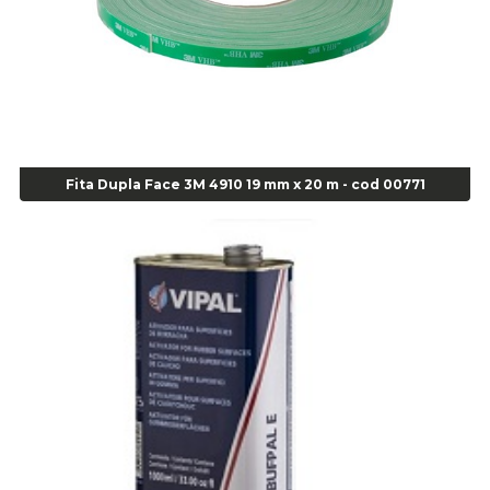
Agulha
Agulha Escariadora Passeio - Cod 02978
Agulha Escariadora/ Alargadora Caminhão - COD. 02342
Agulha Inserto Pneu s/ câmara - Caminhão - Cod 01909
Agulha Inserto Pneu s/ câmara - Moto - cod 02973
Agulha Inserto Pneus s/ câmara - Passeio - Cod 00163
Fita Dupla Face 3M 4910 19 mm x 20 m - cod 00771
Agulha para Aplicação Vipstem- Vipal - Cod 02558
Escareador para Inserto de Passeio - Cod 00164
Alicate
Alicate Anéis Interno Reto 3.3/8 pol x 6.1/2 pol - cod 00977
Alicate Bico Curvo - Cod 01781
Alicate Bico Reto - Cod 02804
Alicate Bico Reto para Anéis Internos - Cod 00892
Alicate Bico Reto Tipo Telefone - Cod 02911
Alicate Bomba D Água - Cod 01326
Alicate Corte Diagonal - Cod 02138
Alicate Corte Frontal - Cod 02685