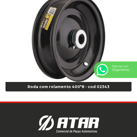
Anel Centralizador Honda 4 pçs - Vermelho - Cod 01465
Anel Centralizador Peugeot 4pçs - Branco - Cod 01466
Anel Centralizador Renault 4pçs - Marrom - Cod 01467
Anel Centralizador Toyota 4pçs - Preto - Cod 01335
Anel Centralizador VW 4pçs - Laranja - Cod 00520
Anel de vedação Jumbo OR-224 TG - Cod: 03749
Anel de vedação Jumbo OR-449 Cod: 03752
Anel p/ montagem de pneu s/cam aro 22,5 - Cod 00166
Anel para Montagem do Pneu Sem Câmara Aro 24,5 - Cod 02935
Solicite um
Anel para Vedação OR 25 - Cod 01766
Orçamento
Anel para Vedação OR 325 - Cod 03390
Anel para Vedação OR 325 Nacional -Cod 01768
Roda com rolamento 400*8 - cod 02343
Anel para Vedação OR 329 - Cod 01769
Anel para Vedação OR 329 - Cod 01774
Anel para Vedação OR 333 - Cod 01770
Anel para Vedação OR 335 Importado - Cod 01771
Anel para Vedação OR 339 - Cod 01772
Anel para Vedação OR 345 - Cod 01773