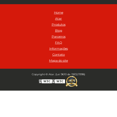
Avental de Raspa sem Emenda 1,2mt - Cod 01925
Balanceamento Automático Pneu Carga
Home
Balanceamento automatico SBBA - 282 pacote com 282g - Cod
Atar
02517
Produtos
Balanceamento Automático SBBA 113 Pacote com 113g - Cod 03197
Blog
Balanceamento Automático SBBA 170 Pacote com 170g - Cod
Parceiros
027925
FAQ
Balanceamento Automático SBBA- 340 Pacote com 340g - Cod
02175
Informações
Contato
Bico Infladores
Mapa do site
BICO INF DUPLO LONGO CURVO 90 1295LC - cod 03631
Bico Inflador 5/16 Schweers - Cod 02449
Bico Inflador Duplo 300 mm - Cod 03245
Copyright © Atar. (Lei 9610 de 19/02/1998)
Bico Inflador Duplo 825 L Schweers - Cod 00207
W3C
W3C
Bico Inflador Duplo sem Retenção 0506 Schweers - Cod 02638
Bico Inflador Jumbo tipo Engate 9038 - Cod 02019
Bico Inflador Prendedor 9030.114 sem Retenção - Cod 00215
Bico Inflador Prendedor com Retenção 9030-113 - Cod 00214
Bico para Comando Graxa Fino - Cod 02183