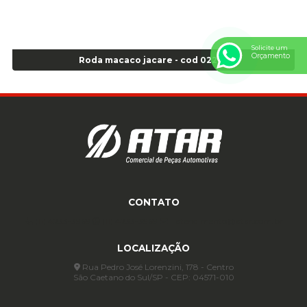
Anel p/ montagem de pneu s/cam aro 22,5 - Cod 00166
Anel para Montagem do Pneu Sem Câmara Aro 24,5 - Cod 02935
Anel para Vedação OR 25 - Cod 01766
Solicite um
Orçamento
Anel para Vedação OR 325 - Cod 03390
Roda macaco jacare - cod 02276
Anel para Vedação OR 325 Nacional -Cod 01768
Anel para Vedação OR 329 - Cod 01769
Anel para Vedação OR 329 - Cod 01774
Anel para Vedação OR 333 - Cod 01770
Anel para Vedação OR 335 Importado - Cod 01771
Anel para Vedação OR 339 - Cod 01772
Anel para Vedação OR 345 - Cod 01773
Anel para Vedação OR 451 - Cod 01775
CONTATO
Anel para Vedação OR 88 - Cod 01767
(11) 4233-3969
(11) 4233-3969
atendimento@atar.com.br
Assentadores de Talão
LOCALIZAÇÃO
Assentador de Talão Pneu sem Câmara - Cod 01558
Automático
Rua Pedro José Lorenzini, 178 - Centro
São Caetano do Sul/SP - CEP: 04571-010
Automático para compressor 125 a 175 libras - Cod 02206
Avental