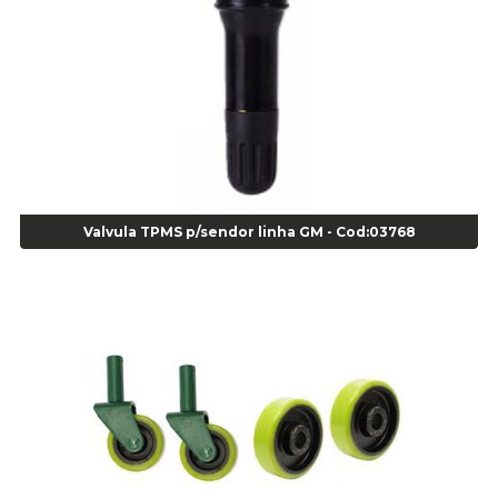
Alicate para Anéis Externos com Bico Curvo - Gedore A21 - Cod 00895
Alicate para Anéis Internos Bico Curvo - Gedore J21 - Cod 00893
Alicate para Anéis Tipo Trava Câmbio 8134 Gedore - Cod 02008
Alicate para Balanceamento - Cod 03078
Alicate para trava de cambio 398 11" - Corneta - Cod 03113
Alicate Universal - Cod 01718
Alicate Universal 8" Gedore - Cod 00133
Anel
Valvula TPMS p/sendor linha GM - Cod:03768
Anel Centralizador Fiat 4 pçs - Amarelo - Cod 00517
Anel Centralizador Ford 4pçs - Verde - Cod 00518
Anel Centralizador GM 4 pçs - Azul - Cod 00519
Anel Centralizador Honda 4 pçs - Vermelho - Cod 01465
Anel Centralizador Peugeot 4pçs - Branco - Cod 01466
Anel Centralizador Renault 4pçs - Marrom - Cod 01467
Anel Centralizador Toyota 4pçs - Preto - Cod 01335
Anel Centralizador VW 4pçs - Laranja - Cod 00520
Anel de vedação Jumbo OR-224 TG - Cod: 03749
Anel de vedação Jumbo OR-449 Cod: 03752