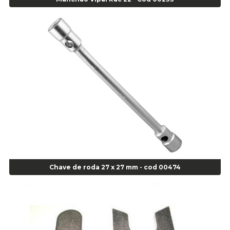
Alicate de Corte Diagonal - cod 02138
Alicate de Pressão Corneta (Cód. 01780)
Alicate de Pressão Gedore - Cod 01856
Alicate para Abracadeira 3/16" x 1.3/16" 29840 - Gedore - Cod 02174
Alicate para Anéis Externos Bico Reto - Gedore A2 - Cod 00894
Alicate para Anéis Externos com Bico Curvo - Gedore A21 - Cod 00895
Alicate para Anéis Internos Bico Curvo - Gedore J21 - Cod 00893
Alicate para Anéis Tipo Trava Câmbio 8134 Gedore - Cod 02008
Alicate para Balanceamento - Cod 03078
Alicate para trava de cambio 398 11" - Corneta - Cod 03113
Alicate Universal - Cod 01718
Alicate Universal 8" Gedore - Cod 00133
Anel
Chave de roda 27 x 27 mm - cod 00474
Anel Centralizador Fiat 4 pçs - Amarelo - Cod 00517
Anel Centralizador Ford 4pçs - Verde - Cod 00518
Anel Centralizador GM 4 pçs - Azul - Cod 00519
Anel Centralizador Honda 4 pçs - Vermelho - Cod 01465
Anel Centralizador Peugeot 4pçs - Branco - Cod 01466