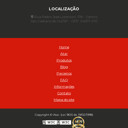
Assentadores de Talão
LOCALIZAÇÃO
Assentador de Talão Pneu sem Câmara - Cod 01558
Automático
Rua Pedro José Lorenzini, 178 - Centro
São Caetano do Sul/SP - CEP: 04571-010
Automático para compressor 125 a 175 libras - Cod 02206
Avental
Avental de Raspa sem Emenda 1,2mt - Cod 01925
Balanceamento Automático Pneu Carga
Home
Balanceamento automatico SBBA - 282 pacote com 282g - Cod
Atar
02517
Produtos
Balanceamento Automático SBBA 113 Pacote com 113g - Cod 03197
Blog
Balanceamento Automático SBBA 170 Pacote com 170g - Cod
Parceiros
027925
FAQ
Balanceamento Automático SBBA- 340 Pacote com 340g - Cod
02175
Informações
Contato
Bico Infladores
Mapa do site
BICO INF DUPLO LONGO CURVO 90 1295LC - cod 03631
Bico Inflador 5/16 Schweers - Cod 02449
Bico Inflador Duplo 300 mm - Cod 03245
Copyright © Atar. (Lei 9610 de 19/02/1998)
Bico Inflador Duplo 825 L Schweers - Cod 00207
W3C
W3C