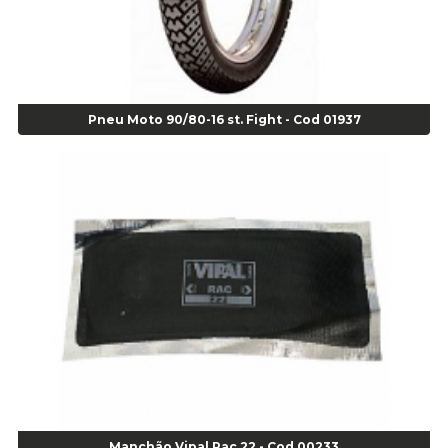
Agulha Escariadora/ Alargadora Caminhão - COD. 02342
Agulha Inserto Pneu s/ câmara - Caminhão - Cod 01909
Agulha Inserto Pneu s/ câmara - Moto - cod 02973
Agulha Inserto Pneus s/ câmara - Passeio - Cod 00163
Pneu Moto 90/80-16 st. Fight - Cod 01937
Agulha para Aplicação Vipstem- Vipal - Cod 02558
Escareador para Inserto de Passeio - Cod 00164
Alicate
Alicate Anéis Interno Reto 3.3/8 pol x 6.1/2 pol - cod 00977
Alicate Bico Curvo - Cod 01781
Alicate Bico Reto - Cod 02804
Alicate Bico Reto para Anéis Internos - Cod 00892
Alicate Bico Reto Tipo Telefone - Cod 02911
Alicate Bomba D Água - Cod 01326
Alicate Corte Diagonal - Cod 02138
Alicate Corte Frontal - Cod 02685
Alicate Corte Frontal - Cod 02685
Alicate Corte Lateral Força Dupla - Cod 03105
Manchão Vipal Rac 22 - Cod 00233