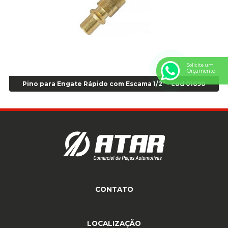
Anel Centralizador VW 4pçs - Laranja - Cod 00520
Anel de vedação Jumbo OR-224 TG - Cod: 03749
Anel de vedação Jumbo OR-449 Cod: 03752
Anel p/ montagem de pneu s/cam aro 22,5 - Cod 00166
Anel para Montagem do Pneu Sem Câmara Aro 24,5 - Cod 02935
Solicite um
Anel para Vedação OR 25 - Cod 01766
Orçamento
Anel para Vedação OR 325 - Cod 03390
Pino para Engate Rápido com Escama 1/2" - cod 01690
Anel para Vedação OR 325 Nacional -Cod 01768
Anel para Vedação OR 329 - Cod 01769
Anel para Vedação OR 329 - Cod 01774
Anel para Vedação OR 333 - Cod 01770
Anel para Vedação OR 335 Importado - Cod 01771
Anel para Vedação OR 339 - Cod 01772
Anel para Vedação OR 345 - Cod 01773
Anel para Vedação OR 451 - Cod 01775
CONTATO
Anel para Vedação OR 88 - Cod 01767
(11) 4233-3969
(11) 4233-3969
atendimento@atar.com.br
Assentadores de Talão
LOCALIZAÇÃO
Assentador de Talão Pneu sem Câmara - Cod 01558