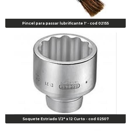
Agulha Inserto Pneu s/ câmara - Caminhão - Cod 01909
Agulha Inserto Pneu s/ câmara - Moto - cod 02973
Agulha Inserto Pneus s/ câmara - Passeio - Cod 00163
Pincel para passar lubrificante 1' - cod 02155
Agulha para Aplicação Vipstem- Vipal - Cod 02558
Escareador para Inserto de Passeio - Cod 00164
Alicate
Alicate Anéis Interno Reto 3.3/8 pol x 6.1/2 pol - cod 00977
Alicate Bico Curvo - Cod 01781
Alicate Bico Reto - Cod 02804
Alicate Bico Reto para Anéis Internos - Cod 00892
Alicate Bico Reto Tipo Telefone - Cod 02911
Alicate Bomba D Água - Cod 01326
Alicate Corte Diagonal - Cod 02138
Alicate Corte Frontal - Cod 02685
Alicate Corte Frontal - Cod 02685
Alicate Corte Lateral Força Dupla - Cod 03105
Soquete Estriado 1/2" x 12 Curto - cod 02507
Alicate de Corte Diagonal - cod 02138
Alicate de Pressão Corneta (Cód. 01780)