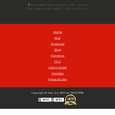
Automático
Rua Pedro José Lorenzini, 178 - Centro
São Caetano do Sul/SP - CEP: 04571-010
Automático para compressor 125 a 175 libras - Cod 02206
Avental
Avental de Raspa sem Emenda 1,2mt - Cod 01925
Balanceamento Automático Pneu Carga
Home
Balanceamento automatico SBBA - 282 pacote com 282g - Cod
Atar
02517
Produtos
Balanceamento Automático SBBA 113 Pacote com 113g - Cod 03197
Blog
Balanceamento Automático SBBA 170 Pacote com 170g - Cod
Parceiros
027925
FAQ
Balanceamento Automático SBBA- 340 Pacote com 340g - Cod
02175
Informações
Contato
Bico Infladores
Mapa do site
BICO INF DUPLO LONGO CURVO 90 1295LC - cod 03631
Bico Inflador 5/16 Schweers - Cod 02449
Bico Inflador Duplo 300 mm - Cod 03245
Copyright © Atar. (Lei 9610 de 19/02/1998)
Bico Inflador Duplo 825 L Schweers - Cod 00207
W3C
W3C
Bico Inflador Duplo sem Retenção 0506 Schweers - Cod 02638
Bico Inflador Jumbo tipo Engate 9038 - Cod 02019