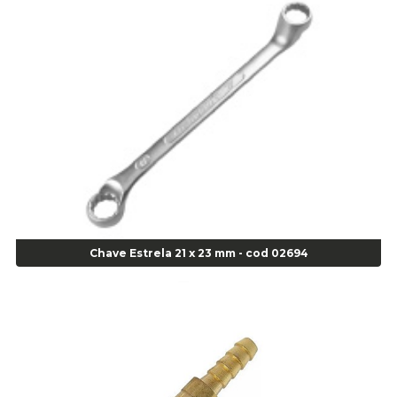
Alicate de Pressão Gedore - Cod 01856
Alicate para Abracadeira 3/16" x 1.3/16" 29840 - Gedore - Cod 02174
Alicate para Anéis Externos Bico Reto - Gedore A2 - Cod 00894
Alicate para Anéis Externos com Bico Curvo - Gedore A21 - Cod 00895
Alicate para Anéis Internos Bico Curvo - Gedore J21 - Cod 00893
Alicate para Anéis Tipo Trava Câmbio 8134 Gedore - Cod 02008
Alicate para Balanceamento - Cod 03078
Alicate para trava de cambio 398 11" - Corneta - Cod 03113
Alicate Universal - Cod 01718
Alicate Universal 8" Gedore - Cod 00133
Anel
Chave Estrela 21 x 23 mm - cod 02694
Anel Centralizador Fiat 4 pçs - Amarelo - Cod 00517
Anel Centralizador Ford 4pçs - Verde - Cod 00518
Anel Centralizador GM 4 pçs - Azul - Cod 00519
Anel Centralizador Honda 4 pçs - Vermelho - Cod 01465
Anel Centralizador Peugeot 4pçs - Branco - Cod 01466
Anel Centralizador Renault 4pçs - Marrom - Cod 01467
Anel Centralizador Toyota 4pçs - Preto - Cod 01335