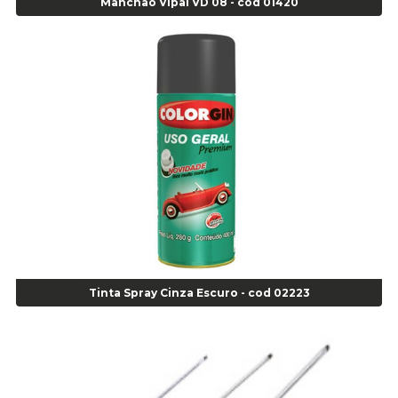
Manchão Vipal VD 08 - cod 01420
Alicate de Pressão Corneta (Cód. 01780)
Alicate de Pressão Gedore - Cod 01856
Alicate para Abracadeira 3/16" x 1.3/16" 29840 - Gedore - Cod 02174
Alicate para Anéis Externos Bico Reto - Gedore A2 - Cod 00894
Alicate para Anéis Externos com Bico Curvo - Gedore A21 - Cod 00895
Alicate para Anéis Internos Bico Curvo - Gedore J21 - Cod 00893
Alicate para Anéis Tipo Trava Câmbio 8134 Gedore - Cod 02008
Alicate para Balanceamento - Cod 03078
Alicate para trava de cambio 398 11" - Corneta - Cod 03113
Alicate Universal - Cod 01718
Alicate Universal 8" Gedore - Cod 00133
Anel
Anel Centralizador Fiat 4 pçs - Amarelo - Cod 00517
Tinta Spray Cinza Escuro - cod 02223
Anel Centralizador Ford 4pçs - Verde - Cod 00518
Anel Centralizador GM 4 pçs - Azul - Cod 00519
Anel Centralizador Honda 4 pçs - Vermelho - Cod 01465
Anel Centralizador Peugeot 4pçs - Branco - Cod 01466
Anel Centralizador Renault 4pçs - Marrom - Cod 01467