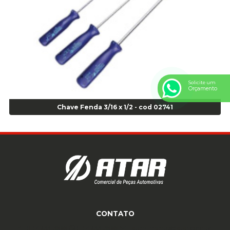
Anel Centralizador Toyota 4pçs - Preto - Cod 01335
Anel Centralizador VW 4pçs - Laranja - Cod 00520
Anel de vedação Jumbo OR-224 TG - Cod: 03749
Anel de vedação Jumbo OR-449 Cod: 03752
Anel p/ montagem de pneu s/cam aro 22,5 - Cod 00166
Anel para Montagem do Pneu Sem Câmara Aro 24,5 - Cod 02935
Solicite um
Anel para Vedação OR 25 - Cod 01766
Orçamento
Anel para Vedação OR 325 - Cod 03390
Chave Fenda 3/16 x 1/2 - cod 02741
Anel para Vedação OR 325 Nacional -Cod 01768
Anel para Vedação OR 329 - Cod 01769
Anel para Vedação OR 329 - Cod 01774
Anel para Vedação OR 333 - Cod 01770
Anel para Vedação OR 335 Importado - Cod 01771
Anel para Vedação OR 339 - Cod 01772
Anel para Vedação OR 345 - Cod 01773
Anel para Vedação OR 451 - Cod 01775
CONTATO
Anel para Vedação OR 88 - Cod 01767
Assentadores de Talão
(11) 4233-3969
(11) 4233-3969
atendimento@atar.com.br