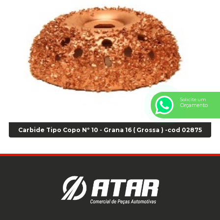
Anel Centralizador Peugeot 4pçs - Branco - Cod 01466
Anel Centralizador Renault 4pçs - Marrom - Cod 01467
Anel Centralizador Toyota 4pçs - Preto - Cod 01335
Anel Centralizador VW 4pçs - Laranja - Cod 00520
Anel de vedação Jumbo OR-224 TG - Cod: 03749
Anel de vedação Jumbo OR-449 Cod: 03752
Anel p/ montagem de pneu s/cam aro 22,5 - Cod 00166
Anel para Montagem do Pneu Sem Câmara Aro 24,5 - Cod 02935
Solicite um
Anel para Vedação OR 25 - Cod 01766
Orçamento
Anel para Vedação OR 325 - Cod 03390
Anel para Vedação OR 325 Nacional -Cod 01768
Carbide Tipo Copo Nº 10 - Grana 16 ( Grossa ) -cod 02875
Anel para Vedação OR 329 - Cod 01769
Anel para Vedação OR 329 - Cod 01774
Anel para Vedação OR 333 - Cod 01770
Anel para Vedação OR 335 Importado - Cod 01771
Anel para Vedação OR 339 - Cod 01772
Anel para Vedação OR 345 - Cod 01773
Anel para Vedação OR 451 - Cod 01775