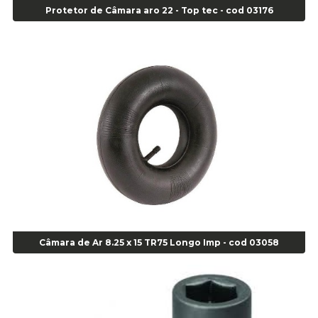
Alicate de Corte Diagonal - cod 02138
Protetor de Câmara aro 22 - Top tec - cod 03176
Alicate de Pressão Corneta (Cód. 01780)
Alicate de Pressão Gedore - Cod 01856
Alicate para Abracadeira 3/16" x 1.3/16" 29840 - Gedore - Cod 02174
Alicate para Anéis Externos Bico Reto - Gedore A2 - Cod 00894
Alicate para Anéis Externos com Bico Curvo - Gedore A21 - Cod 00895
Alicate para Anéis Internos Bico Curvo - Gedore J21 - Cod 00893
Alicate para Anéis Tipo Trava Câmbio 8134 Gedore - Cod 02008
Alicate para Balanceamento - Cod 03078
Alicate para trava de cambio 398 11" - Corneta - Cod 03113
Alicate Universal - Cod 01718
Alicate Universal 8" Gedore - Cod 00133
Anel
Anel Centralizador Fiat 4 pçs - Amarelo - Cod 00517
Câmara de Ar 8.25 x 15 TR75 Longo Imp - cod 03058
Anel Centralizador Ford 4pçs - Verde - Cod 00518
Anel Centralizador GM 4 pçs - Azul - Cod 00519
Anel Centralizador Honda 4 pçs - Vermelho - Cod 01465
Anel Centralizador Peugeot 4pçs - Branco - Cod 01466