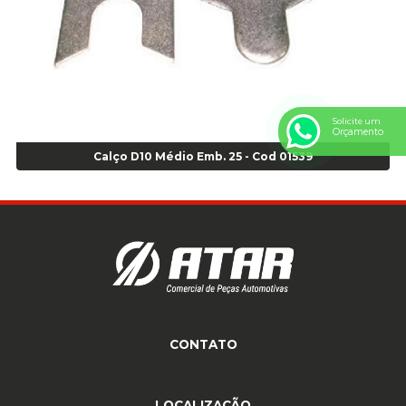
Anel Centralizador VW 4pçs - Laranja - Cod 00520
Anel de vedação Jumbo OR-224 TG - Cod: 03749
Anel de vedação Jumbo OR-449 Cod: 03752
Anel p/ montagem de pneu s/cam aro 22,5 - Cod 00166
Anel para Montagem do Pneu Sem Câmara Aro 24,5 - Cod 02935
Solicite um
Orçamento
Anel para Vedação OR 25 - Cod 01766
Anel para Vedação OR 325 - Cod 03390
Calço D10 Médio Emb. 25 - Cod 01539
Anel para Vedação OR 325 Nacional -Cod 01768
Anel para Vedação OR 329 - Cod 01769
Anel para Vedação OR 329 - Cod 01774
Anel para Vedação OR 333 - Cod 01770
Anel para Vedação OR 335 Importado - Cod 01771
Anel para Vedação OR 339 - Cod 01772
Anel para Vedação OR 345 - Cod 01773
Anel para Vedação OR 451 - Cod 01775
CONTATO
Anel para Vedação OR 88 - Cod 01767
(11) 4233-3969
(11) 4233-3969
atendimento@atar.com.br
Assentadores de Talão
LOCALIZAÇÃO
Assentador de Talão Pneu sem Câmara - Cod 01558