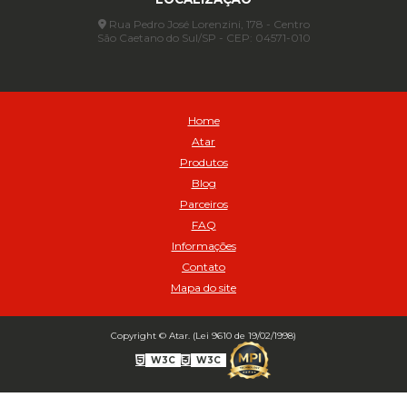
Automático
Rua Pedro José Lorenzini, 178 - Centro
São Caetano do Sul/SP - CEP: 04571-010
Automático para compressor 125 a 175 libras - Cod 02206
Avental
Avental de Raspa sem Emenda 1,2mt - Cod 01925
Balanceamento Automático Pneu Carga
Home
Balanceamento automatico SBBA - 282 pacote com 282g - Cod
Atar
02517
Produtos
Balanceamento Automático SBBA 113 Pacote com 113g - Cod 03197
Blog
Balanceamento Automático SBBA 170 Pacote com 170g - Cod
Parceiros
027925
FAQ
Balanceamento Automático SBBA- 340 Pacote com 340g - Cod
02175
Informações
Contato
Bico Infladores
Mapa do site
BICO INF DUPLO LONGO CURVO 90 1295LC - cod 03631
Bico Inflador 5/16 Schweers - Cod 02449
Bico Inflador Duplo 300 mm - Cod 03245
Copyright © Atar. (Lei 9610 de 19/02/1998)
Bico Inflador Duplo 825 L Schweers - Cod 00207
W3C
W3C
Bico Inflador Duplo sem Retenção 0506 Schweers - Cod 02638
Bico Inflador Jumbo tipo Engate 9038 - Cod 02019