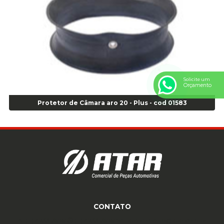
Anel Centralizador Toyota 4pçs - Preto - Cod 01335
Anel Centralizador VW 4pçs - Laranja - Cod 00520
Anel de vedação Jumbo OR-224 TG - Cod: 03749
Anel de vedação Jumbo OR-449 Cod: 03752
Anel p/ montagem de pneu s/cam aro 22,5 - Cod 00166
Anel para Montagem do Pneu Sem Câmara Aro 24,5 - Cod 02935
Solicite um
Anel para Vedação OR 25 - Cod 01766
Orçamento
Anel para Vedação OR 325 - Cod 03390
Protetor de Câmara aro 20 - Plus - cod 01583
Anel para Vedação OR 325 Nacional -Cod 01768
Anel para Vedação OR 329 - Cod 01769
Anel para Vedação OR 329 - Cod 01774
Anel para Vedação OR 333 - Cod 01770
Anel para Vedação OR 335 Importado - Cod 01771
Anel para Vedação OR 339 - Cod 01772
Anel para Vedação OR 345 - Cod 01773
Anel para Vedação OR 451 - Cod 01775
CONTATO
Anel para Vedação OR 88 - Cod 01767
Assentadores de Talão
(11) 4233-3969
(11) 4233-3969
atendimento@atar.com.br