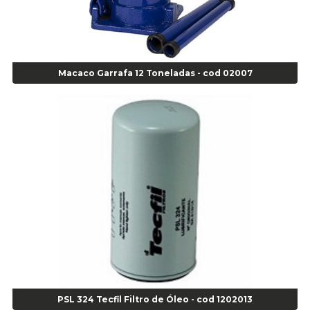
Agulha Escariadora/ Alargadora Caminhão - COD. 02342
Agulha Inserto Pneu s/ câmara - Caminhão - Cod 01909
Agulha Inserto Pneu s/ câmara - Moto - cod 02973
Agulha Inserto Pneus s/ câmara - Passeio - Cod 00163
Macaco Garrafa 12 Toneladas - cod 02007
Agulha para Aplicação Vipstem- Vipal - Cod 02558
Escareador para Inserto de Passeio - Cod 00164
Alicate
Alicate Anéis Interno Reto 3.3/8 pol x 6.1/2 pol - cod 00977
Alicate Bico Curvo - Cod 01781
Alicate Bico Reto - Cod 02804
Alicate Bico Reto para Anéis Internos - Cod 00892
Alicate Bico Reto Tipo Telefone - Cod 02911
Alicate Bomba D Água - Cod 01326
Alicate Corte Diagonal - Cod 02138
Alicate Corte Frontal - Cod 02685
Alicate Corte Frontal - Cod 02685
Alicate Corte Lateral Força Dupla - Cod 03105
PSL 324 Tecfil Filtro de Óleo - cod 1202013
Alicate de Corte Diagonal - cod 02138