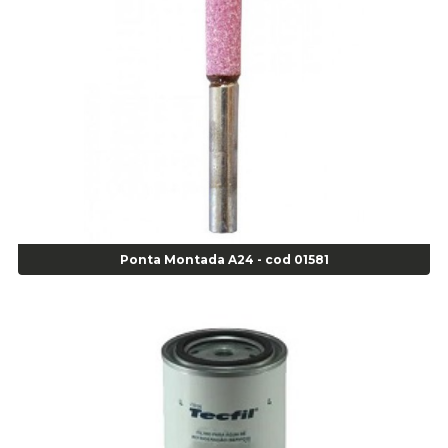
Alicate Anéis Interno Reto 3.3/8 pol x 6.1/2 pol - cod 00977
Alicate Bico Curvo - Cod 01781
Alicate Bico Reto - Cod 02804
Alicate Bico Reto para Anéis Internos - Cod 00892
Alicate Bico Reto Tipo Telefone - Cod 02911
Alicate Bomba D Água - Cod 01326
Alicate Corte Diagonal - Cod 02138
Alicate Corte Frontal - Cod 02685
Alicate Corte Frontal - Cod 02685
Alicate Corte Lateral Força Dupla - Cod 03105
Ponta Montada A24 - cod 01581
Alicate de Corte Diagonal - cod 02138
Alicate de Pressão Corneta (Cód. 01780)
Alicate de Pressão Gedore - Cod 01856
Alicate para Abracadeira 3/16" x 1.3/16" 29840 - Gedore - Cod 02174
Alicate para Anéis Externos Bico Reto - Gedore A2 - Cod 00894
Alicate para Anéis Externos com Bico Curvo - Gedore A21 - Cod 00895
Alicate para Anéis Internos Bico Curvo - Gedore J21 - Cod 00893
Alicate para Anéis Tipo Trava Câmbio 8134 Gedore - Cod 02008