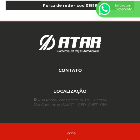
Anel para Vedação OR 325 - Cod 03390
Porca de rede - cod 01818
Solicite um
Orçamento
Anel para Vedação OR 325 Nacional -Cod 01768
Anel para Vedação OR 329 - Cod 01769
Anel para Vedação OR 329 - Cod 01774
Anel para Vedação OR 333 - Cod 01770
Anel para Vedação OR 335 Importado - Cod 01771
Anel para Vedação OR 339 - Cod 01772
Anel para Vedação OR 345 - Cod 01773
Anel para Vedação OR 451 - Cod 01775
CONTATO
Anel para Vedação OR 88 - Cod 01767
(11) 4233-3969
(11) 4233-3969
atendimento@atar.com.br
Assentadores de Talão
LOCALIZAÇÃO
Assentador de Talão Pneu sem Câmara - Cod 01558
Automático
Rua Pedro José Lorenzini, 178 - Centro
São Caetano do Sul/SP - CEP: 04571-010
Automático para compressor 125 a 175 libras - Cod 02206
Avental
Avental de Raspa sem Emenda 1,2mt - Cod 01925
Balanceamento Automático Pneu Carga
Home
Balanceamento automatico SBBA - 282 pacote com 282g - Cod