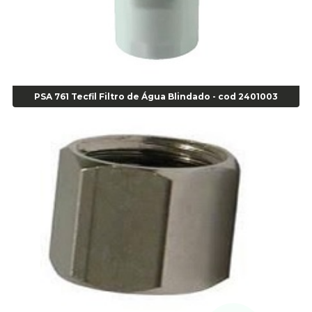
Alicate para Balanceamento - Cod 03078
Alicate para trava de cambio 398 11" - Corneta - Cod 03113
Alicate Universal - Cod 01718
Alicate Universal 8" Gedore - Cod 00133
Anel
PSA 761 Tecfil Filtro de Água Blindado - cod 2401003
Anel Centralizador Fiat 4 pçs - Amarelo - Cod 00517
Anel Centralizador Ford 4pçs - Verde - Cod 00518
Anel Centralizador GM 4 pçs - Azul - Cod 00519
Anel Centralizador Honda 4 pçs - Vermelho - Cod 01465
Anel Centralizador Peugeot 4pçs - Branco - Cod 01466
Anel Centralizador Renault 4pçs - Marrom - Cod 01467
Anel Centralizador Toyota 4pçs - Preto - Cod 01335
Anel Centralizador VW 4pçs - Laranja - Cod 00520
Anel de vedação Jumbo OR-224 TG - Cod: 03749
Anel de vedação Jumbo OR-449 Cod: 03752
Anel p/ montagem de pneu s/cam aro 22,5 - Cod 00166
Anel para Montagem do Pneu Sem Câmara Aro 24,5 - Cod 02935
Anel para Vedação OR 25 - Cod 01766