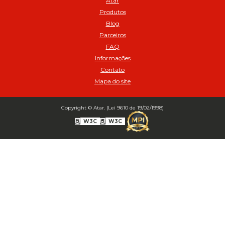
Atar
02517
Produtos
Balanceamento Automático SBBA 113 Pacote com 113g - Cod 03197
Blog
Balanceamento Automático SBBA 170 Pacote com 170g - Cod
Parceiros
027925
FAQ
Balanceamento Automático SBBA- 340 Pacote com 340g - Cod
02175
Informações
Contato
Bico Infladores
Mapa do site
BICO INF DUPLO LONGO CURVO 90 1295LC - cod 03631
Bico Inflador 5/16 Schweers - Cod 02449
Bico Inflador Duplo 300 mm - Cod 03245
Copyright © Atar. (Lei 9610 de 19/02/1998)
Bico Inflador Duplo 825 L Schweers - Cod 00207
W3C
W3C
Bico Inflador Duplo sem Retenção 0506 Schweers - Cod 02638
Bico Inflador Jumbo tipo Engate 9038 - Cod 02019
Bico Inflador Prendedor 9030.114 sem Retenção - Cod 00215
Bico Inflador Prendedor com Retenção 9030-113 - Cod 00214
Bico para Comando Graxa Fino - Cod 02183
Borracha Reparo Bico Prend 9030 SCH com 10 pcs (Cód. 03723)
Inflador auto - travante sem retencao modelo europeu MS 18 espigao
1/4' - Cod 02578