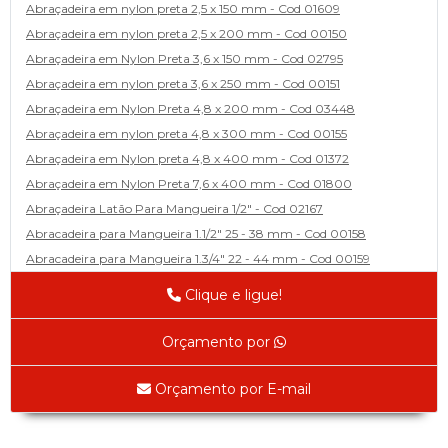
Abraçadeira em nylon preta 2,5 x 150 mm - Cod 01609
Abraçadeira em nylon preta 2,5 x 200 mm - Cod 00150
Abraçadeira em Nylon Preta 3,6 x 150 mm - Cod 02795
Abraçadeira em nylon preta 3,6 x 250 mm - Cod 00151
Abraçadeira em Nylon Preta 4,8 x 200 mm - Cod 03448
Abraçadeira em nylon preta 4,8 x 300 mm - Cod 00155
Abraçadeira em Nylon preta 4,8 x 400 mm - Cod 01372
Abraçadeira em Nylon Preta 7,6 x 400 mm - Cod 01800
Abraçadeira Latão Para Mangueira 1/2" - Cod 02167
Abracadeira para Mangueira 1.1/2" 25 - 38 mm - Cod 00158
Abracadeira para Mangueira 1.3/4" 22 - 44 mm - Cod 00159
Abracadeira para Mangueira 1/2' 14 - 22 - Cod 02585
Clique e ligue!
Abracadeira para Mangueira 1/4" 9 - 13 mm - Cod 00160
Abracadeira para Mangueira 2" 44 - 57 - Cod 02471
Orçamento por
Abraçadeira para mangueira 22 - 32 - Cod 02587
Abracadeira para Mangueira 3' 70 - 89 - Cod 02588
Orçamento por E-mail
Abracadeira para Mangueira 3/8" 13 - 19 - Cod 02169
Abracadeira para Mangueira 5/16" 12 - 16 - Cod 02170