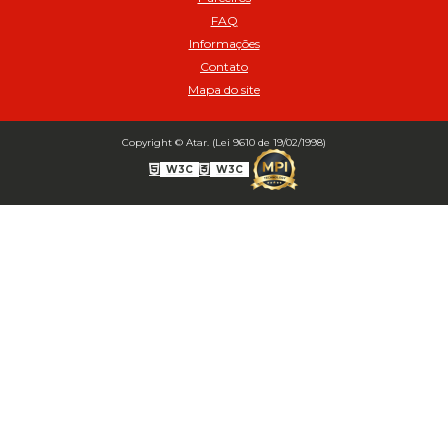
Bico Infladores
FAQ
BICO INF DUPLO LONGO CURVO 90 1295LC - cod 03631
Informações
Bico Inflador 5/16 Schweers - Cod 02449
Contato
Bico Inflador Duplo 300 mm - Cod 03245
Mapa do site
Bico Inflador Duplo 825 L Schweers - Cod 00207
Bico Inflador Duplo sem Retenção 0506 Schweers - Cod 02638
Copyright © Atar. (Lei 9610 de 19/02/1998)
Bico Inflador Jumbo tipo Engate 9038 - Cod 02019
W3C
W3C
Bico Inflador Prendedor 9030.114 sem Retenção - Cod 00215
Bico Inflador Prendedor com Retenção 9030-113 - Cod 00214
Bico para Comando Graxa Fino - Cod 02183
Borracha Reparo Bico Prend 9030 SCH com 10 pcs (Cód. 03723)
Inflador auto - travante sem retencao modelo europeu MS 18 espigao
1/4' - Cod 02578
Inflador auto-travante sem retenção com presilha MS 11 trava metálica
espigão 1/4' - cod 01532
Inflador com bocal duplo com ret e com trava 703 rosca fêmea 1/4" e
manopla anatômica - Cod 01570
Inflador com bocal duplo com retenção 8159 L (longo 300 mm) rosca
fêmea 1/4" - Cod 02669
Inflador com bocal duplo com retenção jumbo 1417 - Cod 02189