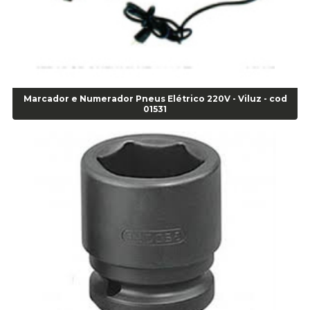
Alicate Bomba D Água - Cod 01326
Alicate Corte Diagonal - Cod 02138
Alicate Corte Frontal - Cod 02685
Alicate Corte Frontal - Cod 02685
Alicate Corte Lateral Força Dupla - Cod 03105
Alicate de Corte Diagonal - cod 02138
Marcador e Numerador Pneus Elétrico 220V - Viluz - cod
Alicate de Pressão Corneta (Cód. 01780)
01531
Alicate de Pressão Gedore - Cod 01856
Alicate para Abracadeira 3/16" x 1.3/16" 29840 - Gedore - Cod 02174
Alicate para Anéis Externos Bico Reto - Gedore A2 - Cod 00894
Alicate para Anéis Externos com Bico Curvo - Gedore A21 - Cod 00895
Alicate para Anéis Internos Bico Curvo - Gedore J21 - Cod 00893
Alicate para Anéis Tipo Trava Câmbio 8134 Gedore - Cod 02008
Alicate para Balanceamento - Cod 03078
Alicate para trava de cambio 398 11" - Corneta - Cod 03113
Alicate Universal - Cod 01718
Alicate Universal 8" Gedore - Cod 00133
Anel