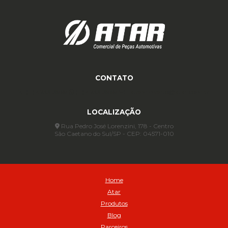
Anel para Vedação OR 335 Importado - Cod 01771
Anel para Vedação OR 339 - Cod 01772
Anel para Vedação OR 345 - Cod 01773
Anel para Vedação OR 451 - Cod 01775
Anel para Vedação OR 88 - Cod 01767
Assentadores de Talão
CONTATO
Assentador de Talão Pneu sem Câmara - Cod 01558
(11) 4233-3969
(11) 4233-3969
atendimento@atar.com.br
Automático
Automático para compressor 125 a 175 libras - Cod 02206
LOCALIZAÇÃO
Avental
Rua Pedro José Lorenzini, 178 - Centro
Avental de Raspa sem Emenda 1,2mt - Cod 01925
São Caetano do Sul/SP - CEP: 04571-010
Balanceamento Automático Pneu Carga
Balanceamento automatico SBBA - 282 pacote com 282g - Cod
02517
Balanceamento Automático SBBA 113 Pacote com 113g - Cod 03197
Home
Balanceamento Automático SBBA 170 Pacote com 170g - Cod
Atar
027925
Produtos
Balanceamento Automático SBBA- 340 Pacote com 340g - Cod
Blog
02175
Parceiros