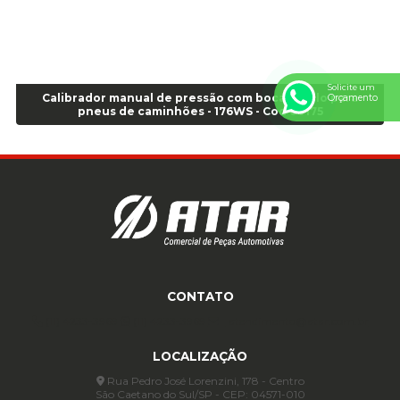
Anel de vedação Jumbo OR-449 Cod: 03752
Anel p/ montagem de pneu s/cam aro 22,5 - Cod 00166
Anel para Montagem do Pneu Sem Câmara Aro 24,5 - Cod 02935
Anel para Vedação OR 25 - Cod 01766
Solicite um
Anel para Vedação OR 325 - Cod 03390
Calibrador manual de pressão com bocal duplo para
Orçamento
pneus de caminhões - 176WS - Cod 00175
Anel para Vedação OR 325 Nacional -Cod 01768
Anel para Vedação OR 329 - Cod 01769
Anel para Vedação OR 329 - Cod 01774
Anel para Vedação OR 333 - Cod 01770
Anel para Vedação OR 335 Importado - Cod 01771
Anel para Vedação OR 339 - Cod 01772
Anel para Vedação OR 345 - Cod 01773
Anel para Vedação OR 451 - Cod 01775
CONTATO
Anel para Vedação OR 88 - Cod 01767
Assentadores de Talão
(11) 4233-3969
(11) 4233-3969
atendimento@atar.com.br
Assentador de Talão Pneu sem Câmara - Cod 01558
LOCALIZAÇÃO
Automático
Rua Pedro José Lorenzini, 178 - Centro
Automático para compressor 125 a 175 libras - Cod 02206
São Caetano do Sul/SP - CEP: 04571-010