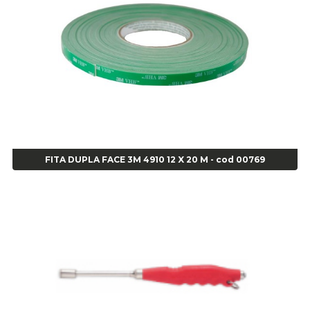
Alicate para Anéis Externos Bico Reto - Gedore A2 - Cod 00894
Alicate para Anéis Externos com Bico Curvo - Gedore A21 - Cod 00895
Alicate para Anéis Internos Bico Curvo - Gedore J21 - Cod 00893
Alicate para Anéis Tipo Trava Câmbio 8134 Gedore - Cod 02008
Alicate para Balanceamento - Cod 03078
Alicate para trava de cambio 398 11" - Corneta - Cod 03113
Alicate Universal - Cod 01718
Alicate Universal 8" Gedore - Cod 00133
Anel
FITA DUPLA FACE 3M 4910 12 X 20 M - cod 00769
Anel Centralizador Fiat 4 pçs - Amarelo - Cod 00517
Anel Centralizador Ford 4pçs - Verde - Cod 00518
Anel Centralizador GM 4 pçs - Azul - Cod 00519
Anel Centralizador Honda 4 pçs - Vermelho - Cod 01465
Anel Centralizador Peugeot 4pçs - Branco - Cod 01466
Anel Centralizador Renault 4pçs - Marrom - Cod 01467
Anel Centralizador Toyota 4pçs - Preto - Cod 01335
Anel Centralizador VW 4pçs - Laranja - Cod 00520
Anel de vedação Jumbo OR-224 TG - Cod: 03749