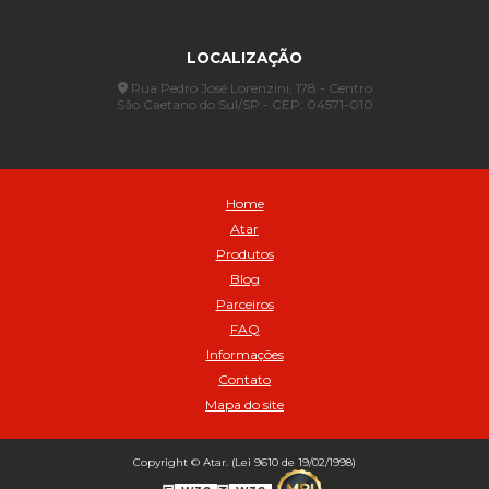
Anel para Vedação OR 88 - Cod 01767
(11) 4233-3969
(11) 4233-3969
atendimento@atar.com.br
Assentadores de Talão
LOCALIZAÇÃO
Assentador de Talão Pneu sem Câmara - Cod 01558
Automático
Rua Pedro José Lorenzini, 178 - Centro
São Caetano do Sul/SP - CEP: 04571-010
Automático para compressor 125 a 175 libras - Cod 02206
Avental
Avental de Raspa sem Emenda 1,2mt - Cod 01925
Balanceamento Automático Pneu Carga
Home
Balanceamento automatico SBBA - 282 pacote com 282g - Cod
Atar
02517
Produtos
Balanceamento Automático SBBA 113 Pacote com 113g - Cod 03197
Blog
Balanceamento Automático SBBA 170 Pacote com 170g - Cod
Parceiros
027925
FAQ
Balanceamento Automático SBBA- 340 Pacote com 340g - Cod
02175
Informações
Contato
Bico Infladores
Mapa do site
BICO INF DUPLO LONGO CURVO 90 1295LC - cod 03631
Bico Inflador 5/16 Schweers - Cod 02449
Bico Inflador Duplo 300 mm - Cod 03245
Copyright © Atar. (Lei 9610 de 19/02/1998)
Bico Inflador Duplo 825 L Schweers - Cod 00207