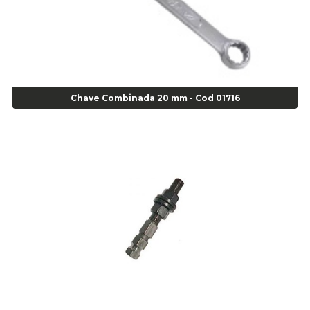
Agulha Escariadora Passeio - Cod 02978
Agulha Escariadora/ Alargadora Caminhão - COD. 02342
Agulha Inserto Pneu s/ câmara - Caminhão - Cod 01909
Agulha Inserto Pneu s/ câmara - Moto - cod 02973
Agulha Inserto Pneus s/ câmara - Passeio - Cod 00163
Chave Combinada 20 mm - Cod 01716
Agulha para Aplicação Vipstem- Vipal - Cod 02558
Escareador para Inserto de Passeio - Cod 00164
Alicate
Alicate Anéis Interno Reto 3.3/8 pol x 6.1/2 pol - cod 00977
Alicate Bico Curvo - Cod 01781
Alicate Bico Reto - Cod 02804
Alicate Bico Reto para Anéis Internos - Cod 00892
Alicate Bico Reto Tipo Telefone - Cod 02911
Alicate Bomba D Água - Cod 01326
Alicate Corte Diagonal - Cod 02138
Alicate Corte Frontal - Cod 02685
Alicate Corte Frontal - Cod 02685
Alicate Corte Lateral Força Dupla - Cod 03105