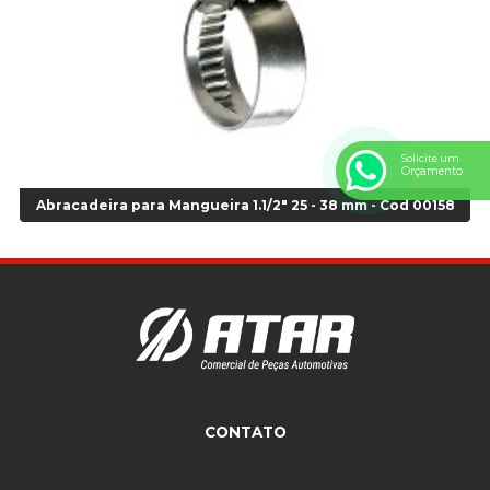
Anel Centralizador VW 4pçs - Laranja - Cod 00520
Anel de vedação Jumbo OR-224 TG - Cod: 03749
Anel de vedação Jumbo OR-449 Cod: 03752
Anel p/ montagem de pneu s/cam aro 22,5 - Cod 00166
Anel para Montagem do Pneu Sem Câmara Aro 24,5 - Cod 02935
Solicite um
Anel para Vedação OR 25 - Cod 01766
Orçamento
Anel para Vedação OR 325 - Cod 03390
Abracadeira para Mangueira 1.1/2" 25 - 38 mm - Cod 00158
Anel para Vedação OR 325 Nacional -Cod 01768
Anel para Vedação OR 329 - Cod 01769
Anel para Vedação OR 329 - Cod 01774
Anel para Vedação OR 333 - Cod 01770
Anel para Vedação OR 335 Importado - Cod 01771
Anel para Vedação OR 339 - Cod 01772
Anel para Vedação OR 345 - Cod 01773
Anel para Vedação OR 451 - Cod 01775
CONTATO
Anel para Vedação OR 88 - Cod 01767
Assentadores de Talão
(11) 4233-3969
(11) 4233-3969
atendimento@atar.com.br
Assentador de Talão Pneu sem Câmara - Cod 01558