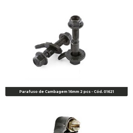
Alicate de Pressão Gedore - Cod 01856
Alicate para Abracadeira 3/16" x 1.3/16" 29840 - Gedore - Cod 02174
Alicate para Anéis Externos Bico Reto - Gedore A2 - Cod 00894
Alicate para Anéis Externos com Bico Curvo - Gedore A21 - Cod 00895
Alicate para Anéis Internos Bico Curvo - Gedore J21 - Cod 00893
Alicate para Anéis Tipo Trava Câmbio 8134 Gedore - Cod 02008
Alicate para Balanceamento - Cod 03078
Alicate para trava de cambio 398 11" - Corneta - Cod 03113
Alicate Universal - Cod 01718
Alicate Universal 8" Gedore - Cod 00133
Anel
Anel Centralizador Fiat 4 pçs - Amarelo - Cod 00517
Parafuso de Cambagem 16mm 2 pcs - Cód. 01621
Anel Centralizador Ford 4pçs - Verde - Cod 00518
Anel Centralizador GM 4 pçs - Azul - Cod 00519
Anel Centralizador Honda 4 pçs - Vermelho - Cod 01465
Anel Centralizador Peugeot 4pçs - Branco - Cod 01466
Anel Centralizador Renault 4pçs - Marrom - Cod 01467
Anel Centralizador Toyota 4pçs - Preto - Cod 01335