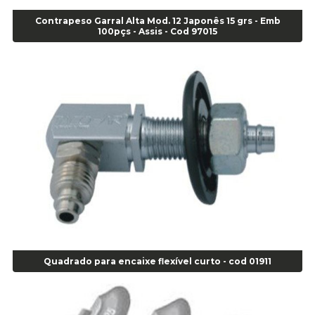
Alicate Corte Lateral Força Dupla - Cod 03105
Contrapeso Garral Alta Mod. 12 Japonês 15 grs - Emb
Alicate de Corte Diagonal - cod 02138
100pçs - Assis - Cod 97015
Alicate de Pressão Corneta (Cód. 01780)
Alicate de Pressão Gedore - Cod 01856
Alicate para Abracadeira 3/16" x 1.3/16" 29840 - Gedore - Cod 02174
Alicate para Anéis Externos Bico Reto - Gedore A2 - Cod 00894
Alicate para Anéis Externos com Bico Curvo - Gedore A21 - Cod 00895
Alicate para Anéis Internos Bico Curvo - Gedore J21 - Cod 00893
Alicate para Anéis Tipo Trava Câmbio 8134 Gedore - Cod 02008
Alicate para Balanceamento - Cod 03078
Alicate para trava de cambio 398 11" - Corneta - Cod 03113
Alicate Universal - Cod 01718
Alicate Universal 8" Gedore - Cod 00133
Anel
Anel Centralizador Fiat 4 pçs - Amarelo - Cod 00517
Quadrado para encaixe flexível curto - cod 01911
Anel Centralizador Ford 4pçs - Verde - Cod 00518
Anel Centralizador GM 4 pçs - Azul - Cod 00519
Anel Centralizador Honda 4 pçs - Vermelho - Cod 01465