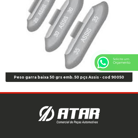
Anel Centralizador Peugeot 4pçs - Branco - Cod 01466
Anel Centralizador Renault 4pçs - Marrom - Cod 01467
Anel Centralizador Toyota 4pçs - Preto - Cod 01335
Anel Centralizador VW 4pçs - Laranja - Cod 00520
Anel de vedação Jumbo OR-224 TG - Cod: 03749
Anel de vedação Jumbo OR-449 Cod: 03752
Anel p/ montagem de pneu s/cam aro 22,5 - Cod 00166
Anel para Montagem do Pneu Sem Câmara Aro 24,5 - Cod 02935
Solicite um
Orçamento
Anel para Vedação OR 25 - Cod 01766
Anel para Vedação OR 325 - Cod 03390
Peso garra baixa 50 grs emb. 50 pçs Assis - cod 90050
Anel para Vedação OR 325 Nacional -Cod 01768
Anel para Vedação OR 329 - Cod 01769
Anel para Vedação OR 329 - Cod 01774
Anel para Vedação OR 333 - Cod 01770
Anel para Vedação OR 335 Importado - Cod 01771
Anel para Vedação OR 339 - Cod 01772
Anel para Vedação OR 345 - Cod 01773
Anel para Vedação OR 451 - Cod 01775