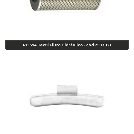
Agulha
Agulha Escariadora Passeio - Cod 02978
Agulha Escariadora/ Alargadora Caminhão - COD. 02342
Agulha Inserto Pneu s/ câmara - Caminhão - Cod 01909
Agulha Inserto Pneu s/ câmara - Moto - cod 02973
Agulha Inserto Pneus s/ câmara - Passeio - Cod 00163
PH 594 Tecfil Filtro Hidráulico - cod 2503021
Agulha para Aplicação Vipstem- Vipal - Cod 02558
Escareador para Inserto de Passeio - Cod 00164
Alicate
Alicate Anéis Interno Reto 3.3/8 pol x 6.1/2 pol - cod 00977
Alicate Bico Curvo - Cod 01781
Alicate Bico Reto - Cod 02804
Alicate Bico Reto para Anéis Internos - Cod 00892
Alicate Bico Reto Tipo Telefone - Cod 02911
Alicate Bomba D Água - Cod 01326
Alicate Corte Diagonal - Cod 02138
Alicate Corte Frontal - Cod 02685
Alicate Corte Frontal - Cod 02685