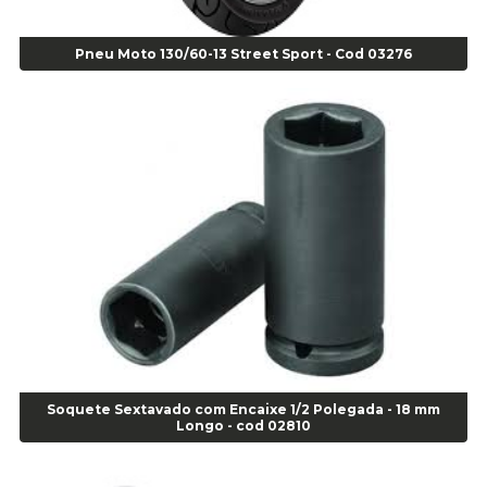
Alicate Corte Frontal - Cod 02685
Alicate Corte Lateral Força Dupla - Cod 03105
Pneu Moto 130/60-13 Street Sport - Cod 03276
Alicate de Corte Diagonal - cod 02138
Alicate de Pressão Corneta (Cód. 01780)
Alicate de Pressão Gedore - Cod 01856
Alicate para Abracadeira 3/16" x 1.3/16" 29840 - Gedore - Cod 02174
Alicate para Anéis Externos Bico Reto - Gedore A2 - Cod 00894
Alicate para Anéis Externos com Bico Curvo - Gedore A21 - Cod 00895
Alicate para Anéis Internos Bico Curvo - Gedore J21 - Cod 00893
Alicate para Anéis Tipo Trava Câmbio 8134 Gedore - Cod 02008
Alicate para Balanceamento - Cod 03078
Alicate para trava de cambio 398 11" - Corneta - Cod 03113
Alicate Universal - Cod 01718
Alicate Universal 8" Gedore - Cod 00133
Anel
Soquete Sextavado com Encaixe 1/2 Polegada - 18 mm
Anel Centralizador Fiat 4 pçs - Amarelo - Cod 00517
Longo - cod 02810
Anel Centralizador Ford 4pçs - Verde - Cod 00518
Anel Centralizador GM 4 pçs - Azul - Cod 00519