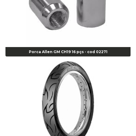
Super Bonder 60 segundos 20 grs - cod 03640
Agulha
Agulha Escariadora Passeio - Cod 02978
Agulha Escariadora/ Alargadora Caminhão - COD. 02342
Agulha Inserto Pneu s/ câmara - Caminhão - Cod 01909
Agulha Inserto Pneu s/ câmara - Moto - cod 02973
Agulha Inserto Pneus s/ câmara - Passeio - Cod 00163
Porca Allen GM CH19 16 pçs - cod 02271
Agulha para Aplicação Vipstem- Vipal - Cod 02558
Escareador para Inserto de Passeio - Cod 00164
Alicate
Alicate Anéis Interno Reto 3.3/8 pol x 6.1/2 pol - cod 00977
Alicate Bico Curvo - Cod 01781
Alicate Bico Reto - Cod 02804
Alicate Bico Reto para Anéis Internos - Cod 00892
Alicate Bico Reto Tipo Telefone - Cod 02911
Alicate Bomba D Água - Cod 01326
Alicate Corte Diagonal - Cod 02138
Alicate Corte Frontal - Cod 02685