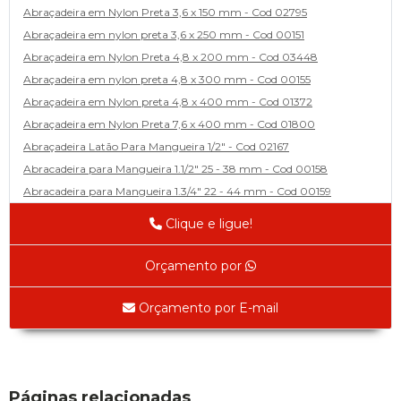
Abraçadeira em Nylon Preta 3,6 x 150 mm - Cod 02795
Abraçadeira em nylon preta 3,6 x 250 mm - Cod 00151
Abraçadeira em Nylon Preta 4,8 x 200 mm - Cod 03448
Abraçadeira em nylon preta 4,8 x 300 mm - Cod 00155
Abraçadeira em Nylon preta 4,8 x 400 mm - Cod 01372
Abraçadeira em Nylon Preta 7,6 x 400 mm - Cod 01800
Abraçadeira Latão Para Mangueira 1/2" - Cod 02167
Abracadeira para Mangueira 1.1/2" 25 - 38 mm - Cod 00158
Abracadeira para Mangueira 1.3/4" 22 - 44 mm - Cod 00159
Abracadeira para Mangueira 1/2' 14 - 22 - Cod 02585
Clique e ligue!
Abracadeira para Mangueira 1/4" 9 - 13 mm - Cod 00160
Abracadeira para Mangueira 2" 44 - 57 - Cod 02471
Orçamento por
Abraçadeira para mangueira 22 - 32 - Cod 02587
Abracadeira para Mangueira 3' 70 - 89 - Cod 02588
Orçamento por E-mail
Abracadeira para Mangueira 3/8" 13 - 19 - Cod 02169
Abracadeira para Mangueira 5/16" 12 - 16 - Cod 02170
Abraçadeira para Mangueira 57 - 70 - Cod 03429
Adaptador
Páginas relacionadas