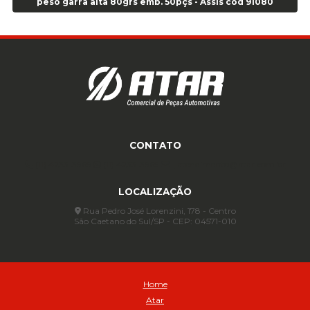
peso garra alta 80grs emb. 50pçs - Assis cod 91080
Anel para Vedação OR 329 - Cod 01769
Anel para Vedação OR 329 - Cod 01774
Anel para Vedação OR 333 - Cod 01770
Anel para Vedação OR 335 Importado - Cod 01771
Anel para Vedação OR 339 - Cod 01772
Anel para Vedação OR 345 - Cod 01773
Anel para Vedação OR 451 - Cod 01775
Anel para Vedação OR 88 - Cod 01767
CONTATO
Assentadores de Talão
(11) 4233-3969
(11) 4233-3969
atendimento@atar.com.br
Assentador de Talão Pneu sem Câmara - Cod 01558
Automático
LOCALIZAÇÃO
Automático para compressor 125 a 175 libras - Cod 02206
Rua Pedro José Lorenzini, 178 - Centro
São Caetano do Sul/SP - CEP: 04571-010
Avental
Avental de Raspa sem Emenda 1,2mt - Cod 01925
Balanceamento Automático Pneu Carga
Balanceamento automatico SBBA - 282 pacote com 282g - Cod
Home
02517
Atar
Balanceamento Automático SBBA 113 Pacote com 113g - Cod 03197