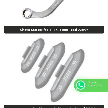
Alicate Universal - Cod 01718
Alicate Universal 8" Gedore - Cod 00133
Anel
Anel Centralizador Fiat 4 pçs - Amarelo - Cod 00517
Anel Centralizador Ford 4pçs - Verde - Cod 00518
Chave Starter freio 11 X 13 mm - cod 02847
Anel Centralizador GM 4 pçs - Azul - Cod 00519
Anel Centralizador Honda 4 pçs - Vermelho - Cod 01465
Anel Centralizador Peugeot 4pçs - Branco - Cod 01466
Anel Centralizador Renault 4pçs - Marrom - Cod 01467
Anel Centralizador Toyota 4pçs - Preto - Cod 01335
Anel Centralizador VW 4pçs - Laranja - Cod 00520
Anel de vedação Jumbo OR-224 TG - Cod: 03749
Anel de vedação Jumbo OR-449 Cod: 03752
Solicite um
Anel p/ montagem de pneu s/cam aro 22,5 - Cod 00166
Orçamento
Anel para Montagem do Pneu Sem Câmara Aro 24,5 - Cod 02935
Anel para Vedação OR 25 - Cod 01766
Anel para Vedação OR 325 - Cod 03390
Anel para Vedação OR 325 Nacional -Cod 01768