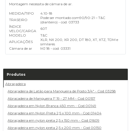
Montagem necessita de câmara de ar.
MEDIDA/TIPO
4.10-18
Pode ser montado com
90/90-21 – T&C
TRASEIRO
(dianteiro) - cod: 03733
ÍNDICE
60T
VELOC/CARGA
MODELO
T&C
XLR, NX 200, XR 200, DT 180, XT, XTZ, TDM e
APLICAÇÕES
similares
Câmara de ar
MJ 18 - cod: 03331
Produtos
Abraçadeira
Abraçadeira de Latão para Mangueira de Posto 3/4" - Cod 03258
Abracadeira de Mangueira 1" 19 - 27 MM - Cod 00157
Abraçadeira em Nylon Branca 450 mm - Cod 00149
Abraçadeira em Nylon Preta 2,5 x 100 mm - Cod 01404
Abraçadeira em nylon preta 2,5 x 150 mm - Cod 01609
Abraçadeira em nylon preta 2,5 x 200 mm - Cod 00150