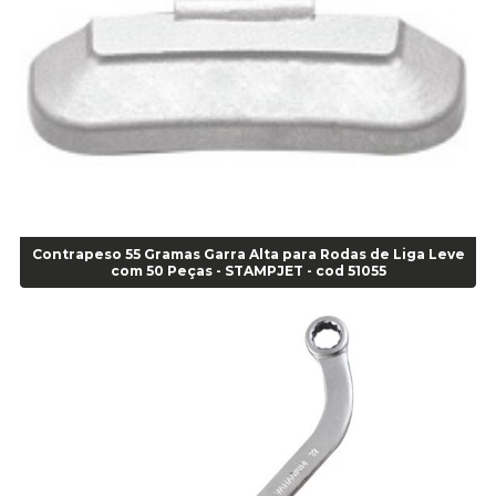
Alicate Bico Reto - Cod 02804
Alicate Bico Reto para Anéis Internos - Cod 00892
Alicate Bico Reto Tipo Telefone - Cod 02911
Alicate Bomba D Água - Cod 01326
Alicate Corte Diagonal - Cod 02138
Alicate Corte Frontal - Cod 02685
Alicate Corte Frontal - Cod 02685
Alicate Corte Lateral Força Dupla - Cod 03105
Alicate de Corte Diagonal - cod 02138
Contrapeso 55 Gramas Garra Alta para Rodas de Liga Leve
Alicate de Pressão Corneta (Cód. 01780)
com 50 Peças - STAMPJET - cod 51055
Alicate de Pressão Gedore - Cod 01856
Alicate para Abracadeira 3/16" x 1.3/16" 29840 - Gedore - Cod 02174
Alicate para Anéis Externos Bico Reto - Gedore A2 - Cod 00894
Alicate para Anéis Externos com Bico Curvo - Gedore A21 - Cod 00895
Alicate para Anéis Internos Bico Curvo - Gedore J21 - Cod 00893
Alicate para Anéis Tipo Trava Câmbio 8134 Gedore - Cod 02008
Alicate para Balanceamento - Cod 03078
Alicate para trava de cambio 398 11" - Corneta - Cod 03113