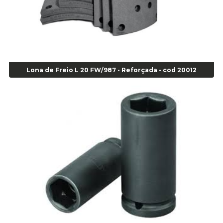
Alicate Bomba D Água - Cod 01326
Alicate Corte Diagonal - Cod 02138
Alicate Corte Frontal - Cod 02685
Alicate Corte Frontal - Cod 02685
Alicate Corte Lateral Força Dupla - Cod 03105
Alicate de Corte Diagonal - cod 02138
Lona de Freio L 20 FW/987 - Reforçada - cod 20012
Alicate de Pressão Corneta (Cód. 01780)
Alicate de Pressão Gedore - Cod 01856
Alicate para Abracadeira 3/16" x 1.3/16" 29840 - Gedore - Cod 02174
Alicate para Anéis Externos Bico Reto - Gedore A2 - Cod 00894
Alicate para Anéis Externos com Bico Curvo - Gedore A21 - Cod 00895
Alicate para Anéis Internos Bico Curvo - Gedore J21 - Cod 00893
Alicate para Anéis Tipo Trava Câmbio 8134 Gedore - Cod 02008
Alicate para Balanceamento - Cod 03078
Alicate para trava de cambio 398 11" - Corneta - Cod 03113
Alicate Universal - Cod 01718
Alicate Universal 8" Gedore - Cod 00133
Anel