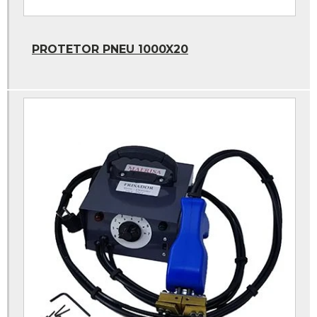
Cola a frio
Cola cimento vulcanizante
PROTETOR PNEU 1000X20
Cola para remendo frio
Cola vipal
Cola vipal remendo frio
Contrapeso adesivo
Faixa refletiva caminhão
Faixa refletiva parachoque caminhão
Kit lukatec
Kit truck
Manchão a frio
Parafusadeira pneumatica
Pasta para montagem de pneus