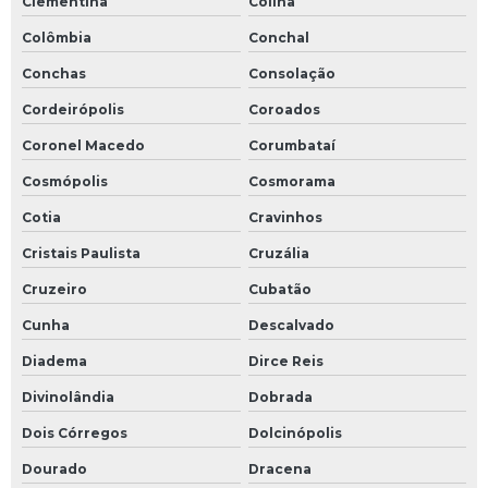
Clementina
Colina
Colômbia
Conchal
Conchas
Consolação
Cordeirópolis
Coroados
Coronel Macedo
Corumbataí
Cosmópolis
Cosmorama
Cotia
Cravinhos
Cristais Paulista
Cruzália
Cruzeiro
Cubatão
Cunha
Descalvado
Diadema
Dirce Reis
Divinolândia
Dobrada
Dois Córregos
Dolcinópolis
Dourado
Dracena