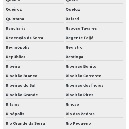
Queiroz
Queluz
Quintana
Rafard
Rancharia
Raposo Tavares
Redenção da Serra
Regente Feijó
Reginópolis
Registro
República
Restinga
Ribeira
Ribeirão Bonito
Ribeirão Branco
Ribeirão Corrente
Ribeirão do Sul
Ribeirão dos Índios
Ribeirão Grande
Ribeirão Pires
Rifaina
Rincão
Rinópolis
Rio das Pedras
Rio Grande da Serra
Rio Pequeno