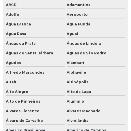
Material para borracharia preço
ABCD
Adamantina
Parafusadeira pneumatica preço
Adolfo
Aeroporto
Parafuso de cambagem preço
Água Branca
Água Funda
Chumbo para balanceamento preço
Água Rasa
Aguaí
Anel para montagem de pneu
Águas da Prata
Águas de Lindóia
Calibrador de pneus manual
Águas de Santa Bárbara
Águas de São Pedro
Agudos
Alambari
Calibrador manual
Alfredo Marcondes
Alphaville
Camara de ar caminhao 900x20
Altair
Altinópolis
Camara de ar de trator
Alto Alegre
Alto da Lapa
Chave pneumatica 1 polegada
Alto de Pinheiros
Alumínio
Chumbo para roda preço
Álvares Florence
Álvares Machado
Cola remendo pneu
Álvaro de Carvalho
Alvinlândia
Desengraxante para maos
Américo Brasiliense
Américo de Campos