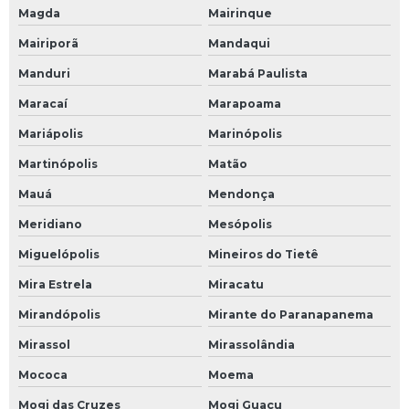
Magda
Mairinque
Mairiporã
Mandaqui
Manduri
Marabá Paulista
Maracaí
Marapoama
Mariápolis
Marinópolis
Martinópolis
Matão
Mauá
Mendonça
Meridiano
Mesópolis
Miguelópolis
Mineiros do Tietê
Mira Estrela
Miracatu
Mirandópolis
Mirante do Paranapanema
Mirassol
Mirassolândia
Mococa
Moema
Mogi das Cruzes
Mogi Guaçu