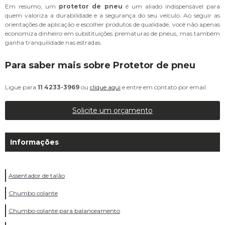
Em resumo, um
protetor de pneu
é um aliado indispensável para
quem valoriza a durabilidade e a segurança do seu veículo. Ao seguir as
orientações de aplicação e escolher produtos de qualidade, você não apenas
economiza dinheiro em substituições prematuras de pneus, mas também
ganha tranquilidade nas estradas.
Para saber mais sobre Protetor de pneu
Ligue para
11 4233-3969
ou
clique aqui
e entre em contato por email.
Solicite um orçamento
Informações
Assentador de talão
Chumbo colante
Chumbo colante para balanceamento