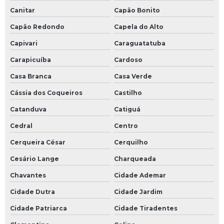
Canitar
Capão Bonito
Capão Redondo
Capela do Alto
Capivari
Caraguatatuba
Carapicuíba
Cardoso
Casa Branca
Casa Verde
Cássia dos Coqueiros
Castilho
Catanduva
Catiguá
Cedral
Centro
Cerqueira César
Cerquilho
Cesário Lange
Charqueada
Chavantes
Cidade Ademar
Cidade Dutra
Cidade Jardim
Cidade Patriarca
Cidade Tiradentes