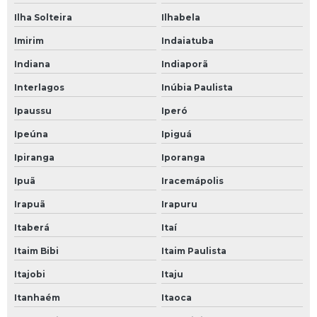
Ilha Solteira
Ilhabela
Imirim
Indaiatuba
Indiana
Indiaporã
Interlagos
Inúbia Paulista
Ipaussu
Iperó
Ipeúna
Ipiguá
Ipiranga
Iporanga
Ipuã
Iracemápolis
Irapuã
Irapuru
Itaberá
Itaí
Itaim Bibi
Itaim Paulista
Itajobi
Itaju
Itanhaém
Itaoca