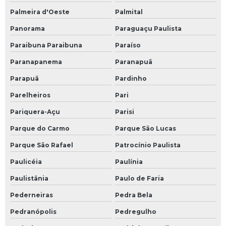
Palmeira d'Oeste
Palmital
Panorama
Paraguaçu Paulista
Paraibuna Paraibuna
Paraíso
Paranapanema
Paranapuã
Parapuã
Pardinho
Parelheiros
Pari
Pariquera-Açu
Parisi
Parque do Carmo
Parque São Lucas
Parque São Rafael
Patrocínio Paulista
Paulicéia
Paulínia
Paulistânia
Paulo de Faria
Pederneiras
Pedra Bela
Pedranópolis
Pedregulho