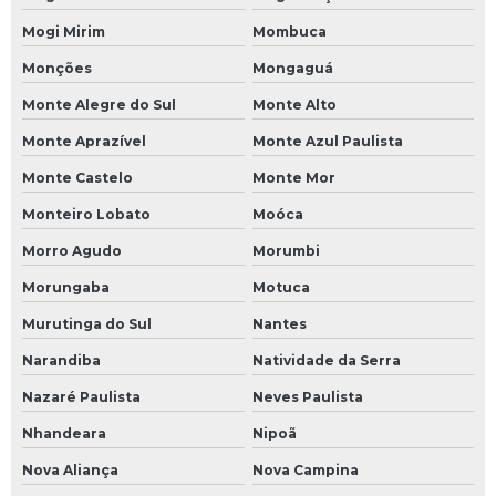
Mogi Mirim
Mombuca
Monções
Mongaguá
Monte Alegre do Sul
Monte Alto
Monte Aprazível
Monte Azul Paulista
Monte Castelo
Monte Mor
Monteiro Lobato
Moóca
Morro Agudo
Morumbi
Morungaba
Motuca
Murutinga do Sul
Nantes
Narandiba
Natividade da Serra
Nazaré Paulista
Neves Paulista
Nhandeara
Nipoã
Nova Aliança
Nova Campina