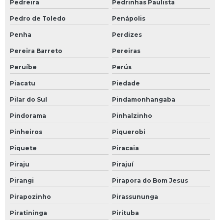
Pedreira
Pedrinhas Paulista
Pedro de Toledo
Penápolis
Penha
Perdizes
Pereira Barreto
Pereiras
Peruíbe
Perús
Piacatu
Piedade
Pilar do Sul
Pindamonhangaba
Pindorama
Pinhalzinho
Pinheiros
Piquerobi
Piquete
Piracaia
Piraju
Pirajuí
Pirangi
Pirapora do Bom Jesus
Pirapozinho
Pirassununga
Piratininga
Pirituba