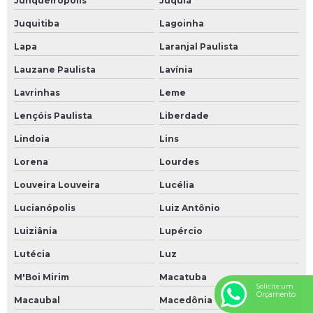
Junqueirópolis
Juquiá
Juquitiba
Lagoinha
Lapa
Laranjal Paulista
Lauzane Paulista
Lavínia
Lavrinhas
Leme
Lençóis Paulista
Liberdade
Lindoia
Lins
Lorena
Lourdes
Louveira Louveira
Lucélia
Lucianópolis
Luiz Antônio
Luiziânia
Lupércio
Lutécia
Luz
M'Boi Mirim
Macatuba
Solicite um
Orçamento
Macaubal
Macedônia