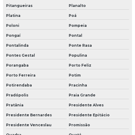
Pitangueiras
Planalto
Platina
Poá
Poloni
Pompeia
Pongaí
Pontal
Pontalinda
Ponte Rasa
Pontes Gestal
Populina
Porangaba
Porto Feliz
Porto Ferreira
Potim
Potirendaba
Pracinha
Pradópolis
Praia Grande
Pratânia
Presidente Alves
Presidente Bernardes
Presidente Epitácio
Presidente Venceslau
Promissão
Quadra
Quatá