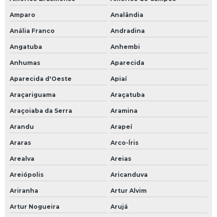
Desforcimetro preco
Amparo
Analândia
Espatula de tirar pneu
Anália Franco
Andradina
Espatula para desmontar pneu de caminhao
Angatuba
Anhembi
Luva multitato preta
Anhumas
Aparecida
Manchao pneu
Aparecida d'Oeste
Apiaí
Martelo de madeira para pneu
Araçariguama
Araçatuba
Prolongador de valvula de pneu
Araçoiaba da Serra
Aramina
Protetor de pneu
Arandu
Arapeí
Remendo para camara de ar
Araras
Arco-Íris
Arealva
Areias
Riscador de pneu
Areiópolis
Aricanduva
Balanceamento microesfera
Ariranha
Artur Alvim
Cinta de amarração de carga
Artur Nogueira
Arujá
Cinta de içamento