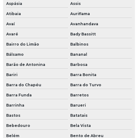
Aspásia
Assis
Cinta de elevação de carga
Atibaia
Auriflama
Cinta reboque
Avaí
Avanhandava
Cinta tipo grab
Avaré
Bady Bassitt
Microesfera para balanceamento
Bairro do Limão
Balbinos
Pasta desengraxante para mãos
Bálsamo
Bananal
Bico roda disco
Barão de Antonina
Barbosa
Bico roda raiada
Bariri
Barra Bonita
Barra do Chapéu
Barra do Turvo
Barra Funda
Barretos
Barrinha
Barueri
Bastos
Batatais
Bebedouro
Bela Vista
Belém
Bento de Abreu