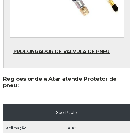
Camara de ar 1100x22
Chave de impacto pneumatica 1 polegada
Pneumatica 1 polegada
Protetor 1000x20
PROLONGADOR DE VALVULA DE PNEU
Protetor 1100x22
Protetor aro 22
Protetor aro 24
Regiões onde a Atar atende Protetor de
Protetor pneu 1000x20
pneu:
Assentador de talão preço
Chumbo colante para balanceamento preço
São Paulo
Destalonador de pneus preço
Espátula para montagem de pneu preço
Aclimação
ABC