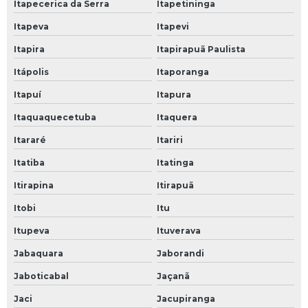
Itapecerica da Serra
Itapetininga
Itapeva
Itapevi
Itapira
Itapirapuã Paulista
Itápolis
Itaporanga
Itapuí
Itapura
Itaquaquecetuba
Itaquera
Itararé
Itariri
Itatiba
Itatinga
Itirapina
Itirapuã
Itobi
Itu
Itupeva
Ituverava
Jabaquara
Jaborandi
Jaboticabal
Jaçanã
Jaci
Jacupiranga