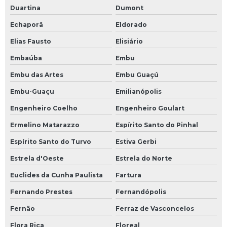
Duartina
Dumont
Echaporã
Eldorado
Elias Fausto
Elisiário
Embaúba
Embu
Embu das Artes
Embu Guaçú
Embu-Guaçu
Emilianópolis
Engenheiro Coelho
Engenheiro Goulart
Ermelino Matarazzo
Espírito Santo do Pinhal
Espírito Santo do Turvo
Estiva Gerbi
Estrela d'Oeste
Estrela do Norte
Euclides da Cunha Paulista
Fartura
Fernando Prestes
Fernandópolis
Fernão
Ferraz de Vasconcelos
Flora Rica
Floreal