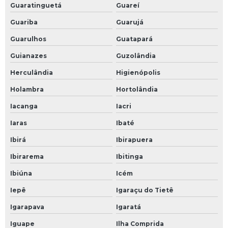
Guaratinguetá
Guareí
Guariba
Guarujá
Guarulhos
Guatapará
Guianazes
Guzolândia
Herculândia
Higienópolis
Holambra
Hortolândia
Iacanga
Iacri
Iaras
Ibaté
Ibirá
Ibirapuera
Ibirarema
Ibitinga
Ibiúna
Icém
Iepê
Igaraçu do Tietê
Igarapava
Igaratá
Iguape
Ilha Comprida