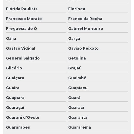
Flórida Paulista
Florínea
Francisco Morato
Franco da Rocha
Freguesia do Ó
Gabriel Monteiro
Gália
Garça
Gastão Vidigal
Gavião Peixoto
General Salgado
Getulina
Glicério
Grajaú
Guaiçara
Guaimbê
Guaíra
Guapiaçu
Guapiara
Guará
Guaraçaí
Guaraci
Guarani d'Oeste
Guarantã
Guararapes
Guararema