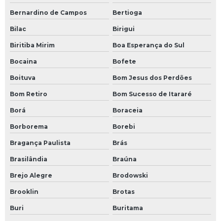
Bernardino de Campos
Bertioga
Bilac
Birigui
Biritiba Mirim
Boa Esperança do Sul
Bocaina
Bofete
Boituva
Bom Jesus dos Perdões
Bom Retiro
Bom Sucesso de Itararé
Borá
Boraceia
Borborema
Borebi
Bragança Paulista
Brás
Brasilândia
Braúna
Brejo Alegre
Brodowski
Brooklin
Brotas
Buri
Buritama