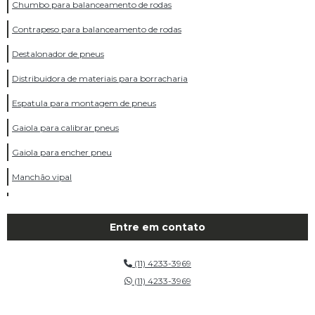
Chumbo para balanceamento de rodas
Contrapeso para balanceamento de rodas
Destalonador de pneus
Distribuidora de materiais para borracharia
Espatula para montagem de pneus
Gaiola para calibrar pneus
Gaiola para encher pneu
Manchão vipal
Marcador de pneu
Marcador de pneu eletrico
Entre em contato
Material para borracharia
(11) 4233-3969
Parafuso de cambagem
(11) 4233-3969
Vaselina para montagem de pneus