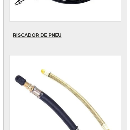
Peças para rodoar de caminhao
Pneu carrinho de carga
Profundimetro
RISCADOR DE PNEU
Profundimetro digital
Remendo de pneu
Remendo de pneu a frio
Remendo vipal
Stampjet
Valvula de pneu
Vaselina para montar pneus
Calibrador de pneus posto
Calibrador de posto
Camara de ar 1000x20