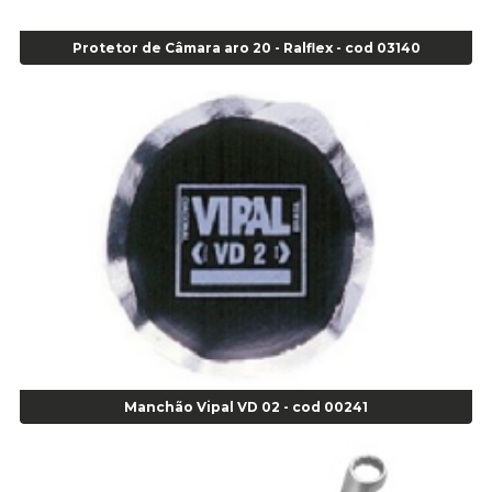
Alicate Corte Lateral Força Dupla - Cod 03105
Alicate de Corte Diagonal - cod 02138
Protetor de Câmara aro 20 - Ralflex - cod 03140
Alicate de Pressão Corneta (Cód. 01780)
Alicate de Pressão Gedore - Cod 01856
Alicate para Abracadeira 3/16" x 1.3/16" 29840 - Gedore - Cod 02174
Alicate para Anéis Externos Bico Reto - Gedore A2 - Cod 00894
Alicate para Anéis Externos com Bico Curvo - Gedore A21 - Cod 00895
Alicate para Anéis Internos Bico Curvo - Gedore J21 - Cod 00893
Alicate para Anéis Tipo Trava Câmbio 8134 Gedore - Cod 02008
Alicate para Balanceamento - Cod 03078
Alicate para trava de cambio 398 11" - Corneta - Cod 03113
Alicate Universal - Cod 01718
Alicate Universal 8" Gedore - Cod 00133
Anel
Anel Centralizador Fiat 4 pçs - Amarelo - Cod 00517
Manchão Vipal VD 02 - cod 00241
Anel Centralizador Ford 4pçs - Verde - Cod 00518
Anel Centralizador GM 4 pçs - Azul - Cod 00519
Anel Centralizador Honda 4 pçs - Vermelho - Cod 01465