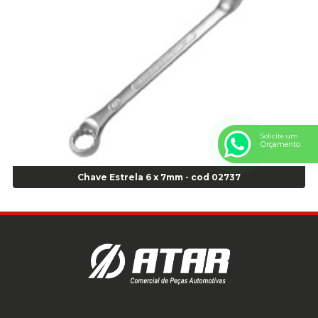
Anel Centralizador Peugeot 4pçs - Branco - Cod 01466
Anel Centralizador Renault 4pçs - Marrom - Cod 01467
Anel Centralizador Toyota 4pçs - Preto - Cod 01335
Anel Centralizador VW 4pçs - Laranja - Cod 00520
Anel de vedação Jumbo OR-224 TG - Cod: 03749
Anel de vedação Jumbo OR-449 Cod: 03752
Anel p/ montagem de pneu s/cam aro 22,5 - Cod 00166
Anel para Montagem do Pneu Sem Câmara Aro 24,5 - Cod 02935
Solicite um
Orçamento
Anel para Vedação OR 25 - Cod 01766
Anel para Vedação OR 325 - Cod 03390
Chave Estrela 6 x 7mm - cod 02737
Anel para Vedação OR 325 Nacional -Cod 01768
Anel para Vedação OR 329 - Cod 01769
Anel para Vedação OR 329 - Cod 01774
Anel para Vedação OR 333 - Cod 01770
Anel para Vedação OR 335 Importado - Cod 01771
Anel para Vedação OR 339 - Cod 01772
Anel para Vedação OR 345 - Cod 01773
Anel para Vedação OR 451 - Cod 01775