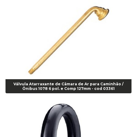
Alicate Anéis Interno Reto 3.3/8 pol x 6.1/2 pol - cod 00977
Alicate Bico Curvo - Cod 01781
Alicate Bico Reto - Cod 02804
Alicate Bico Reto para Anéis Internos - Cod 00892
Alicate Bico Reto Tipo Telefone - Cod 02911
Alicate Bomba D Água - Cod 01326
Alicate Corte Diagonal - Cod 02138
Alicate Corte Frontal - Cod 02685
Alicate Corte Frontal - Cod 02685
Alicate Corte Lateral Força Dupla - Cod 03105
Alicate de Corte Diagonal - cod 02138
Válvula Atarraxante de Câmara de Ar para Caminhão /
Alicate de Pressão Corneta (Cód. 01780)
Ônibus 1078 6 pol. e Comp 127mm - cod 03361
Alicate de Pressão Gedore - Cod 01856
Alicate para Abracadeira 3/16" x 1.3/16" 29840 - Gedore - Cod 02174
Alicate para Anéis Externos Bico Reto - Gedore A2 - Cod 00894
Alicate para Anéis Externos com Bico Curvo - Gedore A21 - Cod 00895
Alicate para Anéis Internos Bico Curvo - Gedore J21 - Cod 00893
Alicate para Anéis Tipo Trava Câmbio 8134 Gedore - Cod 02008