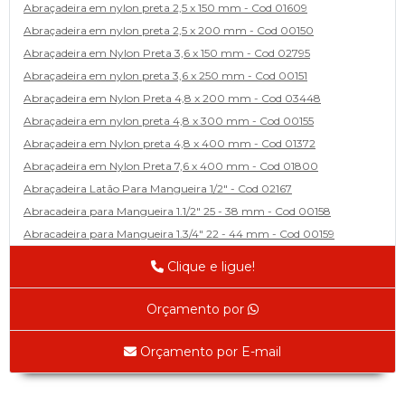
Abraçadeira em nylon preta 2,5 x 150 mm - Cod 01609
Abraçadeira em nylon preta 2,5 x 200 mm - Cod 00150
Abraçadeira em Nylon Preta 3,6 x 150 mm - Cod 02795
Abraçadeira em nylon preta 3,6 x 250 mm - Cod 00151
Abraçadeira em Nylon Preta 4,8 x 200 mm - Cod 03448
Abraçadeira em nylon preta 4,8 x 300 mm - Cod 00155
Abraçadeira em Nylon preta 4,8 x 400 mm - Cod 01372
Abraçadeira em Nylon Preta 7,6 x 400 mm - Cod 01800
Abraçadeira Latão Para Mangueira 1/2" - Cod 02167
Abracadeira para Mangueira 1.1/2" 25 - 38 mm - Cod 00158
Abracadeira para Mangueira 1.3/4" 22 - 44 mm - Cod 00159
Abracadeira para Mangueira 1/2' 14 - 22 - Cod 02585
Clique e ligue!
Abracadeira para Mangueira 1/4" 9 - 13 mm - Cod 00160
Abracadeira para Mangueira 2" 44 - 57 - Cod 02471
Orçamento por
Abraçadeira para mangueira 22 - 32 - Cod 02587
Abracadeira para Mangueira 3' 70 - 89 - Cod 02588
Orçamento por E-mail
Abracadeira para Mangueira 3/8" 13 - 19 - Cod 02169
Abracadeira para Mangueira 5/16" 12 - 16 - Cod 02170