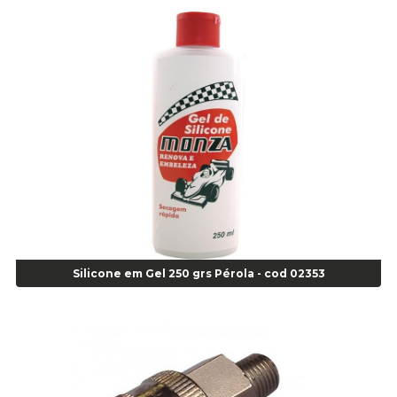
Alicate de Pressão Gedore - Cod 01856
Alicate para Abracadeira 3/16" x 1.3/16" 29840 - Gedore - Cod 02174
Alicate para Anéis Externos Bico Reto - Gedore A2 - Cod 00894
Alicate para Anéis Externos com Bico Curvo - Gedore A21 - Cod 00895
Alicate para Anéis Internos Bico Curvo - Gedore J21 - Cod 00893
Alicate para Anéis Tipo Trava Câmbio 8134 Gedore - Cod 02008
Alicate para Balanceamento - Cod 03078
Alicate para trava de cambio 398 11" - Corneta - Cod 03113
Alicate Universal - Cod 01718
Alicate Universal 8" Gedore - Cod 00133
Anel
Anel Centralizador Fiat 4 pçs - Amarelo - Cod 00517
Silicone em Gel 250 grs Pérola - cod 02353
Anel Centralizador Ford 4pçs - Verde - Cod 00518
Anel Centralizador GM 4 pçs - Azul - Cod 00519
Anel Centralizador Honda 4 pçs - Vermelho - Cod 01465
Anel Centralizador Peugeot 4pçs - Branco - Cod 01466
Anel Centralizador Renault 4pçs - Marrom - Cod 01467
Anel Centralizador Toyota 4pçs - Preto - Cod 01335